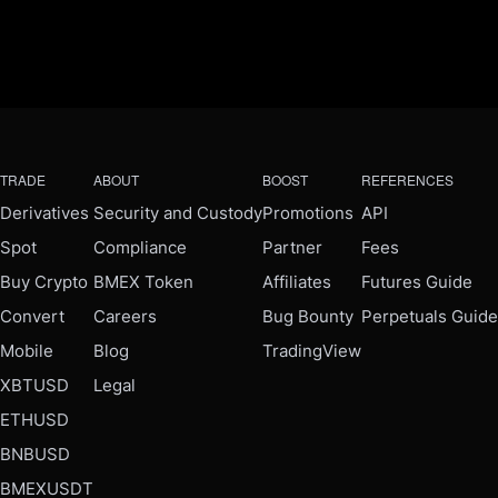
TRADE
ABOUT
BOOST
REFERENCES
Derivatives
Security and Custody
Promotions
API
Spot
Compliance
Partner
Fees
Buy Crypto
BMEX Token
Affiliates
Futures Guide
Convert
Careers
Bug Bounty
Perpetuals Guide
Mobile
Blog
TradingView
XBTUSD
Legal
ETHUSD
BNBUSD
BMEXUSDT