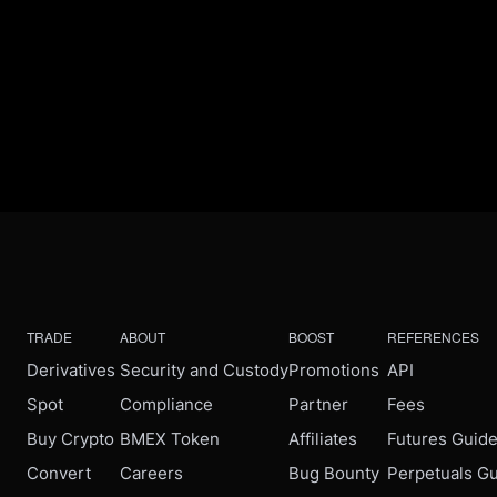
TRADE
ABOUT
BOOST
REFERENCES
Derivatives
Security and Custody
Promotions
API
Spot
Compliance
Partner
Fees
Buy Crypto
BMEX Token
Affiliates
Futures Guid
Convert
Careers
Bug Bounty
Perpetuals G