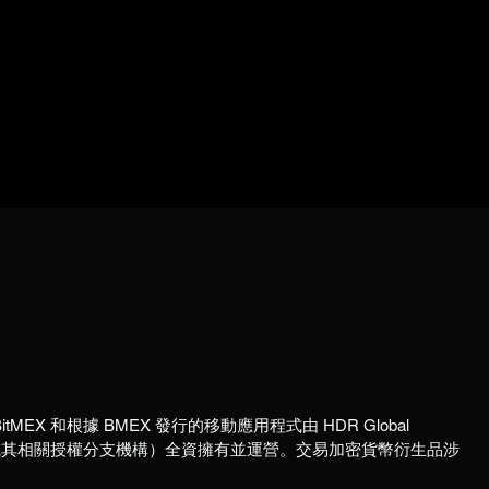
itMEX 和根據 BMEX 發行的移動應用程式由 HDR Global
國註冊公司或其相關授權分支機構）全資擁有並運營。交易加密貨幣衍生品涉