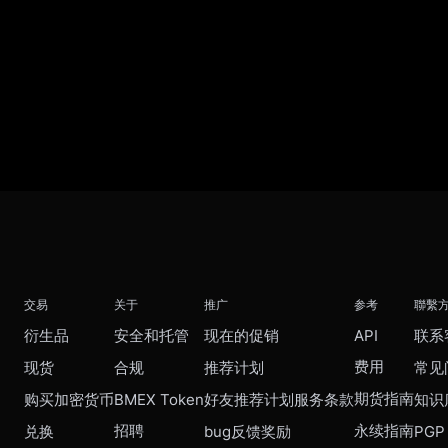
交易
关于
推广
参考
聯繫
衍生品
安全和托管
现在的促销
API
联系
费用
现货
合规
推荐计划
常见
期货指南
购买加密货币
BMEX Token
好友推荐计划服务条款
知识
招聘
永续指南
兑换
bug反馈奖励
PGP