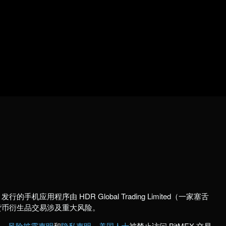
行的手机应用程序由 HDR Global Trading Limited（一家塞舌
货币衍生品交易涉及重大风险。
款
、
风险披露声明
和
隐私声明
。
美国人士
被禁止访问 BitMEX 交易