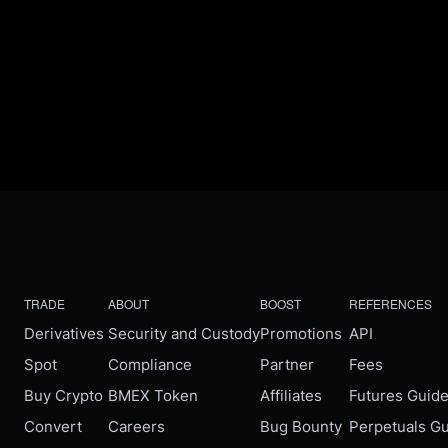
TRADE
ABOUT
BOOST
REFERENCES
Derivatives
Security and Custody
Promotions
API
Spot
Compliance
Partner
Fees
Buy Crypto
BMEX Token
Affiliates
Futures Guid
Convert
Careers
Bug Bounty
Perpetuals G