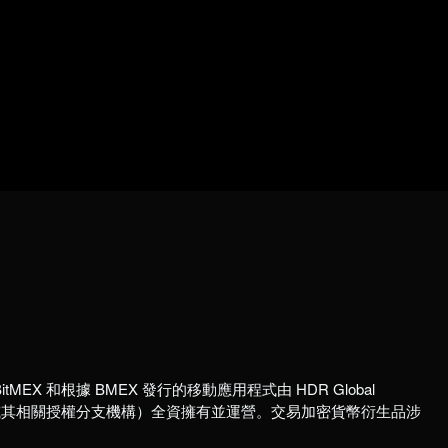
itMEX 和根據 BMEX 發行的移動應用程式由 HDR Global
國註冊公司或其相關授權分支機構）全資擁有並運營。交易加密貨幣衍生品涉