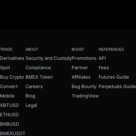
TRADE
ABOUT
BOOST
REFERENCES
Derivatives
Security and Custody
Promotions
API
Spot
Compliance
Partner
Fees
Buy Crypto
BMEX Token
Affiliates
Futures Guide
Convert
Careers
Bug Bounty
Perpetuals Guide
Mobile
Blog
TradingView
XBTUSD
Legal
ETHUSD
BNBUSD
BMEXUSDT