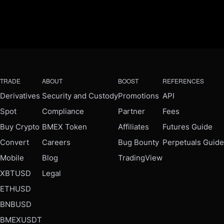
TRADE
ABOUT
BOOST
REFERENCES
Derivatives
Security and Custody
Promotions
API
Spot
Compliance
Partner
Fees
Buy Crypto
BMEX Token
Affiliates
Futures Guide
Convert
Careers
Bug Bounty
Perpetuals Guide
Mobile
Blog
TradingView
XBTUSD
Legal
ETHUSD
BNBUSD
BMEXUSDT