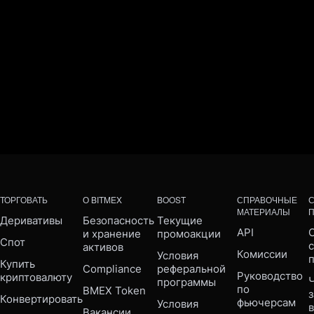
ТОРГОВАТЬ
О BITMEX
BOOST
СПРАВОЧНЫЕ
МАТЕРИАЛЫ
Деривативы
Безопасность 
Текущие 
API
С
и хранение 
промоакции
Спот
активов
Комиссии
Условия 
Купить 
Compliance 
реферальной 
Руководство 
криптовалюту
Ч
программы
по 
BMEX Token
Конвертировать
фьючерсам
Условия 
Вакансии