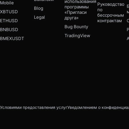
использования 
Mobile 
Руководство 
Б
программы 
Blog
по 
XBTUSD
«Пригласи 
бессрочным 
Legal
друга»
ETHUSD
контрактам
Bug Bounty 
BNBUSD
P
TradingView
BMEXUSDT
Условиями предоставления услуг
Уведомлением о конфиденциа