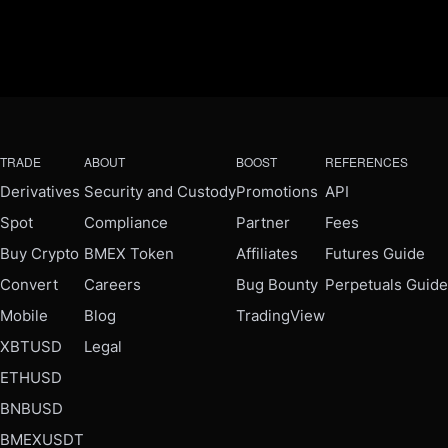
TRADE
ABOUT
BOOST
REFERENCES
Derivatives
Security and Custody
Promotions
API
Spot
Compliance
Partner
Fees
Buy Crypto
BMEX Token
Affiliates
Futures Guide
Convert
Careers
Bug Bounty
Perpetuals Guide
Mobile
Blog
TradingView
XBTUSD
Legal
ETHUSD
BNBUSD
BMEXUSDT