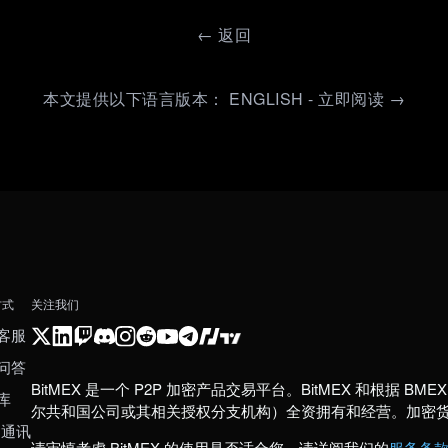
←
返回
本文提供以下语言版本： ENGLISH - 立即阅读 →
方式
关注我们
客服
问答
BitMEX 是一个 P2P 加密产品交易平台。BitMEX 和根据 BMEX 发
库
尔共和国公司或其相关授权分支机构）全资拥有和经营。加密
 通讯
请审慎考虑 BitMEX 的使用是否适合您。请详阅我们的
服务条