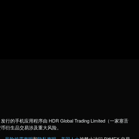
行的手机应用程序由 HDR Global Trading Limited（一家塞舌
货币衍生品交易涉及重大风险。
款
、
风险披露声明
和
隐私声明
。
美国人士
被禁止访问 BitMEX 交易