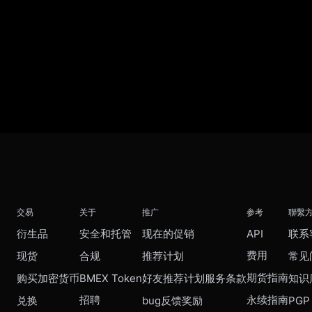
交易
关于
推广
参考
聯繫
衍生品
安全和托管
现在的促销
API
联系
费用
现货
合规
推荐计划
常见
期货指南
购买加密货币
BMEX Token
好友推荐计划服务条款
知识
招聘
永续指南
兑换
bug反馈奖励
PGP