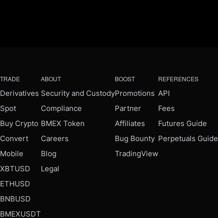
TRADE
ABOUT
BOOST
REFERENCES
Derivatives
Security and Custody
Promotions
API
Spot
Compliance
Partner
Fees
Buy Crypto
BMEX Token
Affiliates
Futures Guide
Convert
Careers
Bug Bounty
Perpetuals Guide
Mobile
Blog
TradingView
XBTUSD
Legal
ETHUSD
BNBUSD
BMEXUSDT