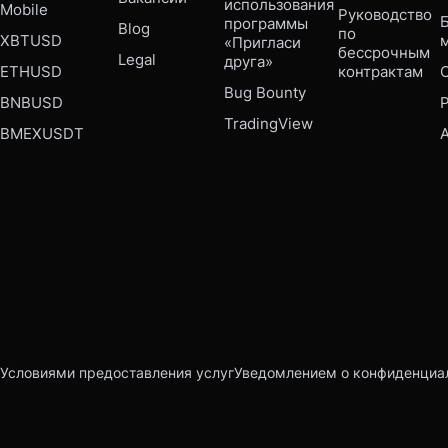
использования 
Mobile 
Руководство 
Б
программы 
Blog
по 
XBTUSD
«Пригласи 
бессрочным 
Legal
друга»
ETHUSD
контрактам
Bug Bounty 
BNBUSD
P
TradingView
BMEXUSDT
Условиями предоставления услуг
Уведомлением о конфиденциа