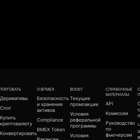
ТОРГОВАТЬ
О BITMEX
BOOST
СПРАВОЧНЫЕ
МАТЕРИАЛЫ
Деривативы
Безопасность 
Текущие 
API
С
и хранение 
промоакции
Спот
активов
Комиссии
Условия 
Купить 
Compliance 
реферальной 
Руководство 
криптовалюту
Ч
программы
по 
BMEX Token
Конвертировать
фьючерсам
Условия 
Вакансии