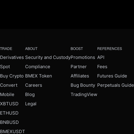
TRADE
ABOUT
BOOST
REFERENCES
Derivatives
Security and Custody
Promotions
API
Spot
Compliance
Partner
Fees
Buy Crypto
BMEX Token
Affiliates
Futures Guide
Convert
Careers
Bug Bounty
Perpetuals Guide
Mobile
Blog
TradingView
XBTUSD
Legal
ETHUSD
BNBUSD
BMEXUSDT