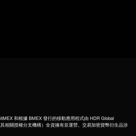
itMEX 和根據 BMEX 發行的移動應用程式由 HDR Global
國註冊公司或其相關授權分支機構）全資擁有並運營。交易加密貨幣衍生品涉