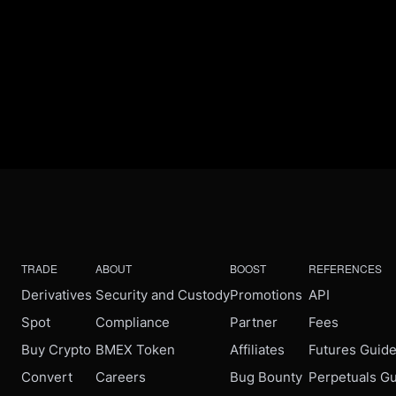
TRADE
ABOUT
BOOST
REFERENCES
Derivatives
Security and Custody
Promotions
API
Spot
Compliance
Partner
Fees
Buy Crypto
BMEX Token
Affiliates
Futures Guid
Convert
Careers
Bug Bounty
Perpetuals G