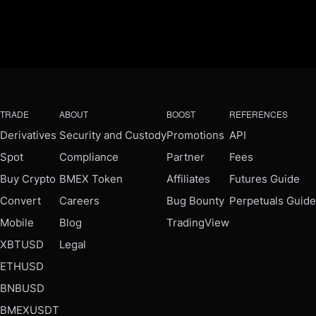
TRADE
ABOUT
BOOST
REFERENCES
Derivatives
Security and Custody
Promotions
API
Spot
Compliance
Partner
Fees
Buy Crypto
BMEX Token
Affiliates
Futures Guide
Convert
Careers
Bug Bounty
Perpetuals Guide
Mobile
Blog
TradingView
XBTUSD
Legal
ETHUSD
BNBUSD
BMEXUSDT