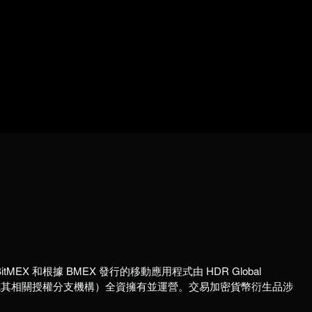
itMEX 和根據 BMEX 發行的移動應用程式由 HDR Global
國註冊公司或其相關授權分支機構）全資擁有並運營。交易加密貨幣衍生品涉