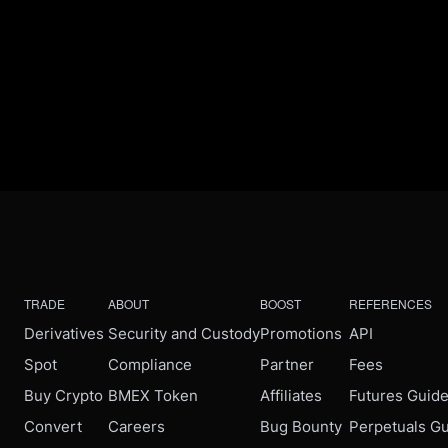
TRADE
ABOUT
BOOST
REFERENCES
Derivatives
Security and Custody
Promotions
API
Spot
Compliance
Partner
Fees
Buy Crypto
BMEX Token
Affiliates
Futures Guid
Convert
Careers
Bug Bounty
Perpetuals G