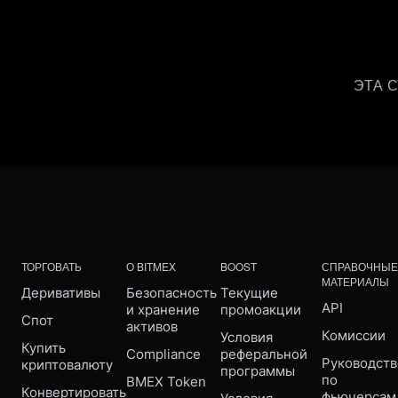
ЭТА 
ТОРГОВАТЬ
О BITMEX
BOOST
СПРАВОЧНЫЕ
МАТЕРИАЛЫ
Деривативы
Безопасность 
Текущие 
API
и хранение 
промоакции
Спот
активов
Комиссии
Условия 
Купить 
Compliance 
реферальной 
Руководств
криптовалюту
программы
по 
BMEX Token
Конвертировать
фьючерсам