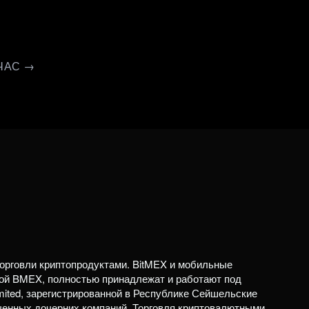
ЧАС →
орговли криптопродуктами. BitMEX и мобильные
ой BMEX, полностью принадлежат и работают под
mited, зарегистрированной в Республике Сейшельские
ченных дочерних компаний. Торговля криптовалютными