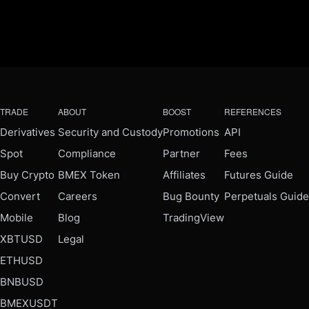
TRADE
ABOUT
BOOST
REFERENCES
Derivatives
Security and Custody
Promotions
API
Spot
Compliance
Partner
Fees
Buy Crypto
BMEX Token
Affiliates
Futures Guide
Convert
Careers
Bug Bounty
Perpetuals Guide
Mobile
Blog
TradingView
XBTUSD
Legal
ETHUSD
BNBUSD
BMEXUSDT