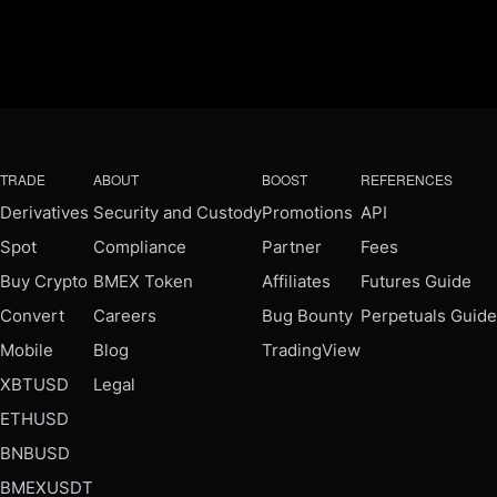
TRADE
ABOUT
BOOST
REFERENCES
Derivatives
Security and Custody
Promotions
API
Spot
Compliance
Partner
Fees
Buy Crypto
BMEX Token
Affiliates
Futures Guide
Convert
Careers
Bug Bounty
Perpetuals Guide
Mobile
Blog
TradingView
XBTUSD
Legal
ETHUSD
BNBUSD
BMEXUSDT