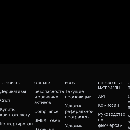
ТОРГОВАТЬ
О BITMEX
BOOST
СПРАВОЧНЫЕ
МАТЕРИАЛЫ
Деривативы
Безопасность 
Текущие 
API
С
и хранение 
промоакции
Спот
активов
Комиссии
Условия 
Купить 
Compliance 
реферальной 
Руководство 
криптовалюту
Ч
программы
по 
BMEX Token
Конвертировать
фьючерсам
Условия 
Вакансии