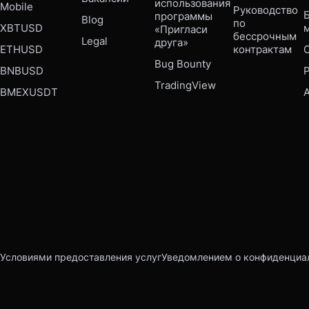
использования 
Mobile 
Руководство 
Б
программы 
Blog
по 
XBTUSD
«Пригласи 
бессрочным 
Legal
друга»
ETHUSD
контрактам
Bug Bounty 
BNBUSD
P
TradingView
BMEXUSDT
Условиями предоставления услуг
Уведомлением о конфиденциа