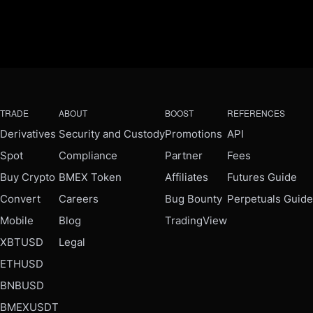
TRADE
ABOUT
BOOST
REFERENCES
Derivatives
Security and Custody
Promotions
API
Spot
Compliance
Partner
Fees
Buy Crypto
BMEX Token
Affiliates
Futures Guide
Convert
Careers
Bug Bounty
Perpetuals Guide
Mobile
Blog
TradingView
XBTUSD
Legal
ETHUSD
BNBUSD
BMEXUSDT