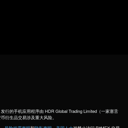
行的手机应用程序由 HDR Global Trading Limited（一家塞舌
货币衍生品交易涉及重大风险。
款
、
风险披露声明
和
隐私声明
。
美国人士
被禁止访问 BitMEX 交易