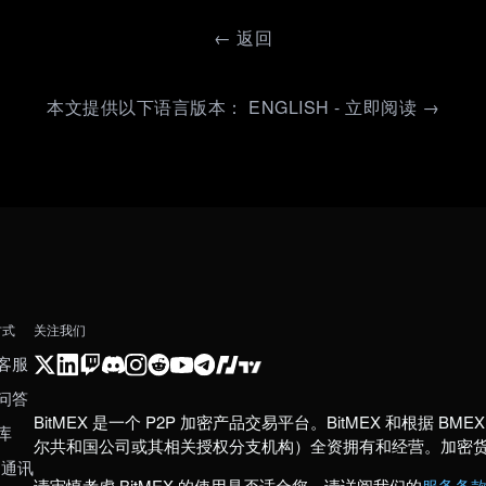
←
返回
本文提供以下语言版本： ENGLISH - 立即阅读 →
方式
关注我们
客服
问答
BitMEX 是一个 P2P 加密产品交易平台。BitMEX 和根据 BMEX 发
库
尔共和国公司或其相关授权分支机构）全资拥有和经营。加密
 通讯
请审慎考虑 BitMEX 的使用是否适合您。请详阅我们的
服务条