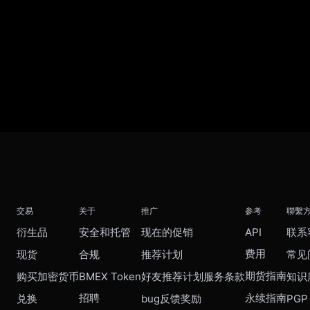
交易
关于
推广
参考
聯繫
衍生品
安全和托管
现在的促销
API
联系
费用
现货
合规
推荐计划
常见
期货指南
购买加密货币
BMEX Token
好友推荐计划服务条款
知识
招聘
永续指南
兑换
bug反馈奖励
PGP