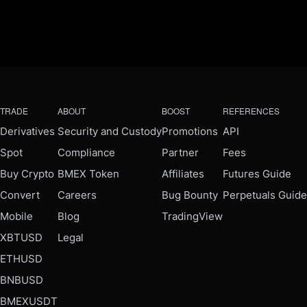
TRADE
ABOUT
BOOST
REFERENCES
Derivatives
Security and Custody
Promotions
API
Spot
Compliance
Partner
Fees
Buy Crypto
BMEX Token
Affiliates
Futures Guide
Convert
Careers
Bug Bounty
Perpetuals Guide
Mobile
Blog
TradingView
XBTUSD
Legal
ETHUSD
BNBUSD
BMEXUSDT