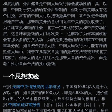
和混乱的。外汇储备是中国人民银行降低波动性的工具。以
前，中国对于穷人的确有外汇管制的，但对于精英却没有这
个阻挠。富有的中国人可以把钱撤离中国，甚至投进全球的
房地产市场。
那些精英开始意识到近年中央的态度改变了。
为了建立更和谐的社会，北京一定要优待穷人和中产劳动阶
层。这意味着撤钱的大门再次关上，也解释了为何本届政府
会有那么多的打贪活动，为的是要把他们的钱都留在中国并
重新分配。
如果资金跑得太快，中国人民银行不可能有序的
贬值人民币。我曾在几篇文章提到的撤资方法统统都被北京
堵塞了。但最大的危机往往不是那些大量的资金流出，而是
老百姓小量而合法的换币撤钱。
一个思想实验
根据
美国中央情报局的世界概况
，中国有10.84亿人是十八
岁以上的，如果其中的6100万人，即是5.63%的人，把价值
5万美元的人民币都换成美元，外汇储备会瞬间被消耗。
根
据
中国家庭财富报告
（谢宇（音）和金永爱（音）），中
国前10％的家庭至少拥有价值 692,000人民币的资产。房产