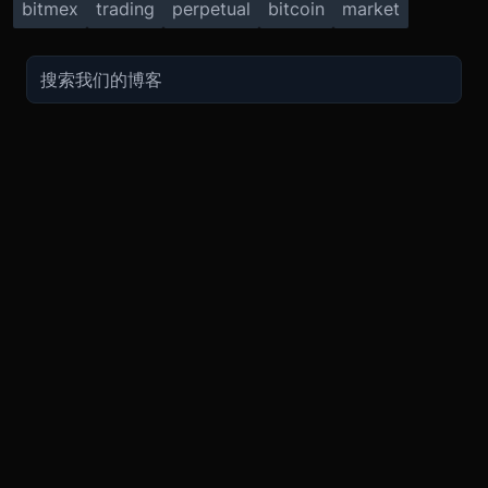
bitmex
trading
perpetual
bitcoin
market