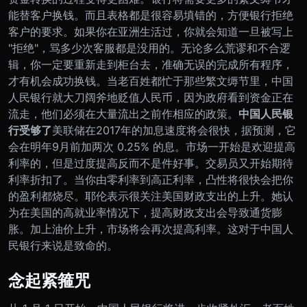
能替客户换钱。而且表格都是很容易填错的，方便银行拒绝
客户的要求。如果你在亚洲生活过，你就会知道一旦被写上
"拒绝"，骂多少次客服都是没用的。无论多么荒谬和不合逻
辑，你一定要重新走到柜台去，准确无误的完成所有程序，
才有机会成功换钱。
当老百姓都忙于那些繁文缛节里，中国
人民银行就大刀阔斧地贬值人民币，因为政府看到资金正在
流走，他们必须在大量流出之前作相应的政策。
中国人民银
行受够了
美联储在2017年的加息速度将会很快，据预测，它
会在明年9月前加两次 0.25% 的息。
市场一开始是欢迎提高
利率的，但是过度提高反而不是件好事。交易员又开始期待
利率折扣了。当你由零利率到高正利率，凸性将很快会把你
的盈利都烧尽。
耶伦表示很关注美国财政支出的上升。她认
为在美国的高就业率情况下，提高财政支出会导致通货膨
胀。加上油价上升，市场将会再次提高利率。这对于中国人
民银行来说是致命的。
念起紧箍咒