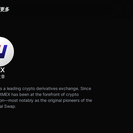
更多
EX
文章
s a leading crypto derivatives exchange. Since
tMEX has been at the forefront of crypto
on—most notably as the original pioneers of the
al Swap.