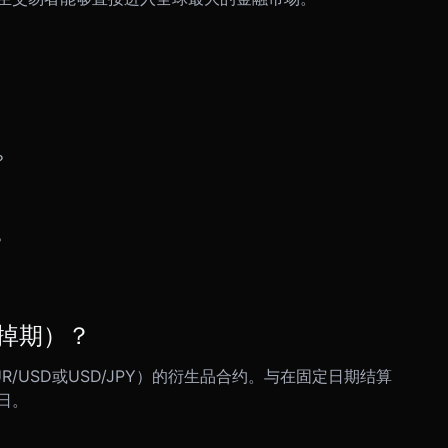
？
？
掉期）？
/USD或USD/JPY）的衍生品合约。与在固定日期结算
日。