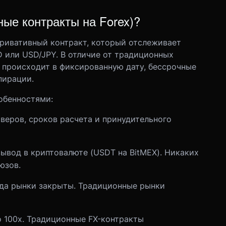
чные контракты на
Forex
)?
еривативный контракт, который отслеживает
D или USD/JPY. В отличие от традиционных
м происходит в фиксированную дату, бессрочные
пирации.
бенностями:
веров, сроков расчета и принудительного
ывод в криптовалюте (USDT на BitMEX). Никаких
юзов.
огда рынки закрыты. Традиционные рынки
о 100x. Традиционные FX-контракты