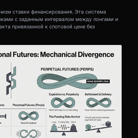
анизм ставки финансирования. Эта система
ежами с заданным интервалом между лонгами и
акта привязанной к спотовой цене без