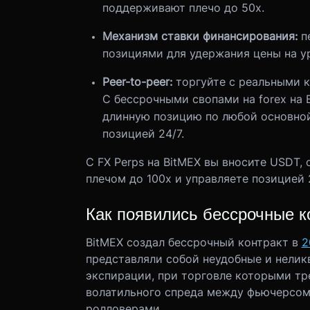
поддерживают плечо до 50x.
Механизм ставки финансирования:
п
позициями для удержания цены на у
Peer-to-peer:
торгуйте с реальными к
С бессрочными свопами на forex на 
длинную позицию по любой основной
позицией 24/7.
С FX Perps на BitMEX вы вносите USDT,
плечом до 100x и управляете позицией 2
Как
появились
бессрочные к
BitMEX создал бессрочный контракт в
2
представляли собой неудобные и нели
экспирации, при торговле которыми тр
волатильного спреда между фьючерсом 
ролловерами.