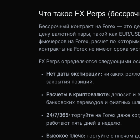
Что такое FX Perps (бессро
Бессрочный контракт на
Forex
—
это д
цену валютной пары, такой как EUR/US
фьючерсов на Forex, расчет по которы
контракты на Forex не имеют срока экс
FX Perps
определяются следующими осо
Нет даты экспирации:
никаких ролло
закрытия позиций.
Расчеты в криптовалюте:
депозит и в
банковских переводов и фиатных шл
24/7/365:
торгуйте на Forex даже к
работают пять дней в неделю.
Высокое плечо:
торгуйте с плечом д