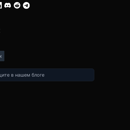
:
X
x