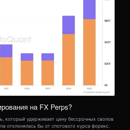
ирования на FX Perps?
ь, который удерживает цену бессрочных свопов
рпа отклонялась бы от спотового курса форекс.