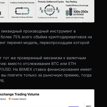
 ликвидный производный инструмент в
 более 75% всего объёма криптодеривативов на
ент перенял модель, первопроходцем которой
т тот же проверенный механизм к валютным
тив: вместо отслеживания BTC или ETH
/USD. На BitMEX ставка финансирования имеет
 вы платите только за рыночную премию, тогда
PR.