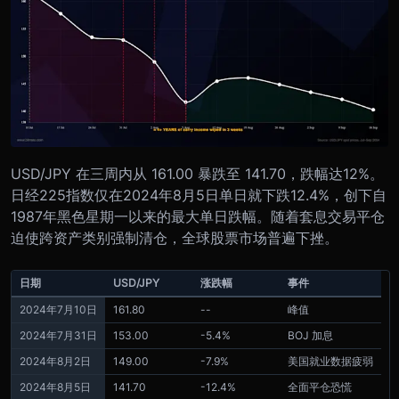
USD/JPY 在三周内从 161.00 暴跌至 141.70，跌幅达12%。
日经225指数仅在2024年8月5日单日就下跌12.4%，创下自
1987年黑色星期一以来的最大单日跌幅。随着套息交易平仓
迫使跨资产类别强制清仓，全球股票市场普遍下挫。
日期
USD/JPY
涨跌幅
事件
2024年7月10日
161.80
--
峰值
2024年7月31日
153.00
-5.4%
BOJ 加息
2024年8月2日
149.00
-7.9%
美国就业数据疲弱
2024年8月5日
141.70
-12.4%
全面平仓恐慌