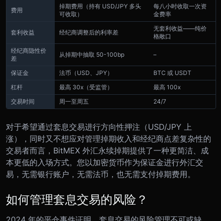
掉期费用（持有 USD/JPY 多头
每八小时收取一次资
费用
可收取）
金费率
无套利收益——纯价
套利收益
经纪商调整后的利率差
格敞口
经纪商隐性价
从掉期中抽取 50-100bp
–
差
保证金
法币（USD、JPY）
BTC 或 USDT
杠杆
最高 30x（受监管）
最高 100x
交易时间
周一至周五
24/7
对于希望通过套息交易进行方向性押注（USD/JPY 上
涨），同时又不想应对管理掉期收入和经纪商点差复杂性的
交易者而言，BitMEX 外汇永续掉期提供了一种更简洁、成
本更低的入场方式。您以加密货币作为保证金进行外汇交
易，无需银行账户，无需法币，也无需支付掉期费用。
如何管理套息交易的风险？
2024 年的平仓事件证明，套息交易的风险管理不可或缺。