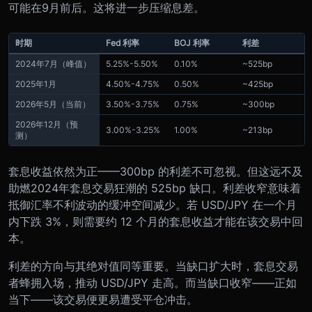
可能在9月前后。这将进一步压缩息差。
时期
Fed 利率
BOJ 利率
利差
2024年7月（峰值）
5.25%-5.50%
0.10%
~525bp
2025年1月
4.50%-4.75%
0.50%
~425bp
2026年5月（当前）
3.50%-3.75%
0.75%
~300bp
2026年12月（预
3.00%-3.25%
1.00%
~213bp
测）
套息收益依然为正——300bp 的利差不可忽视。但这远不及
助燃2024年套息交易狂潮的 525bp 缺口。利差收窄意味着
抵御汇率不利波动的缓冲空间减少。若 USD/JPY 在一个月
内下跌 3%，则需要约 12 个月的套息收益才能在该交易中回
本。
利差的方向与其绝对值同等重要。当缺口扩大时，套息交易
者蜂拥入场，推动 USD/JPY 走高。而当缺口收窄——正如
当下——该交易便更易遭受平仓冲击。