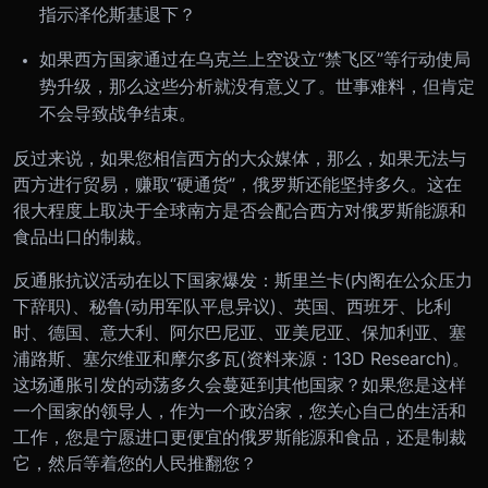
指示泽伦斯基退下？
如果西方国家通过在乌克兰上空设立“禁飞区”等行动使局
势升级，那么这些分析就没有意义了。世事难料，但肯定
不会导致战争结束。
反过来说，如果您相信西方的大众媒体，那么，如果无法与
西方进行贸易，赚取“硬通货”，俄罗斯还能坚持多久。这在
很大程度上取决于全球南方是否会配合西方对俄罗斯能源和
食品出口的制裁。
反通胀抗议活动在以下国家爆发：斯里兰卡(内阁在公众压力
下辞职)、秘鲁(动用军队平息异议)、英国、西班牙、比利
时、德国、意大利、阿尔巴尼亚、亚美尼亚、保加利亚、塞
浦路斯、塞尔维亚和摩尔多瓦(资料来源：13D Research)。
这场通胀引发的动荡多久会蔓延到其他国家？如果您是这样
一个国家的领导人，作为一个政治家，您关心自己的生活和
工作，您是宁愿进口更便宜的俄罗斯能源和食品，还是制裁
它，然后等着您的人民推翻您？