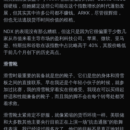
很硬核，但她赌定这些公司能在这个指数增长的时代蓬勃发
展，但其实其中许多公司都不赚钱。ARKK，尽管很辉煌，
但也无法逃脱货币时间价值的桎梏。
NDX 的表现没有那么糟糕，但这只是因为它很偏重于少数几
家从市值来看主导市场的盈利科技公司。苹果、微软、亚马
逊、特斯拉和谷歌在该指数中占比略高于 40%，其股价略低
于前几个月创下的历史高点。
滑雪靴
滑雪时最重要的装备就是您的靴子。它们是您的身体和滑雪
板之间的直接联系。早在我还是个年轻小伙子的时候，就参
加过比赛，我的滑雪靴穿着实在很难受。我现在可以买得起
舒适和性能兼备的靴子，而且我的脚不会在每个转弯处都哭
着求救。
滑雪靴太紧肯定不舒服，就像紧缩的货币环境一样。美联储
和大多数其他主要央行目前正在上演一场“抗击通胀”的歌舞
伎表演。我已经说过很多次了，他们的目标不是真正地对抗