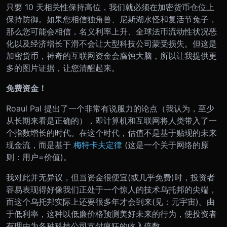
只要 10 天相关性保持高位，我们就必须在加密货币仓位上
保持防御。如果您相信独角兽、尼斯湖水怪和复活节兔子，
那么您可能会相信，名义利率上升、全球法币流动性状况恶
化以及经济增长下滑不会让大型科技公司蒙受损失。但这是
加密货币，神奇的互联网资金会腐蚀大脑，所以让我提供更
多的图片证据，让您清醒起来。
免费资金！
Roaul Pal 提出了一个非常有说服力的论点（我认为，至少
从长期来看是正确的），即计算机和互联网将人类带入了一
个指数增长的时代。在这个时代，估值不是基于贴现的未来
现金流，而是基于
梅特卡夫定律
(这是一个关于网络的原
则：用户=价值)。
我对此并无异议，但当资金很便宜(或几乎免费)时，投资者
容易表现得好像我们正处于一个惊人的技术乌托邦的尖端，
而这个乌托邦实际上还要很多年才会到来(见：元宇宙)。由
于低利率，这种以低廉价格预测美好未来的行为，使投资者
有理由为各种科技公司支付疯狂的收入倍数。