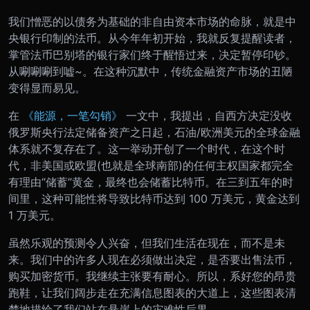
我们憎恶的以债务为基础的非自由资本市场的命脉，就是中
央银行印制的法币。从今年年初开始，我就反复提醒读者，
掌管法币巴别塔的银行家们终于醒悟过来，决定暂停印钞。
从唰唰唰到嘘~。在这种沉默中，传统金融资产市场的丑陋
变得显而易见。
在
《能源，一笔勾销》
一文中，我提出，自西方决定没收
俄罗斯央行法定储备资产之日起，石油/欧洲美元的全球金融
体系就不复存在了。这一举动开创了一个时代，在这个时
代，非美国或欧盟(也就是全球南部)的任何主权国家都完全
有理由“储蓄”黄金，最终也会储蓄比特币。在三到五年的时
间里，这种可能性将导致比特币达到 100 万美元，黄金达到
1 万美元。
虽然乐观的预测令人兴奋，但我们生活在现在，而不是未
来。我们中的许多人现在必须做出决定，是否要出售法币，
购买加密货币。我继续主张要有耐心。所以，系好您的昂贵
跑鞋，让我们阔步走在充满信息图表的大道上，这些图表清
楚地描绘了我们站在悬崖上的灾难性后果。