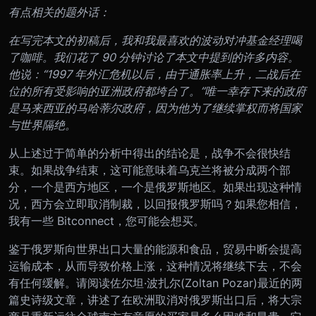
有点相关的题外话：
在写完本文的初稿后，我和我最喜欢的波动对冲基金经理喝
了咖啡。我们花了 90 分钟讨论了本文中提到的许多内容。
他说：“1997 年外汇危机以后，由于通胀率上升，二战后在
位的所有受影响的亚洲政府都垮台了。”唯一幸存下来的政府
是马来西亚的马哈蒂尔政府，因为他为了继续掌权而将国家
与世界隔绝。
从上述过于简单的分析中得出的结论是，战争不会很快结
束。如果战争结束，这可能意味着乌克兰将被分成两个部
分，一个是西方地区，一个是俄罗斯地区。如果出现这种情
况，西方会立即取消制裁，以回报俄罗斯吗？如果您相信，
我有一些 Bitconnect，您可能会想买。
鉴于俄罗斯向世界出口大量的能源和食品，贸易中断会提高
运输成本，从而导致价格上涨，这种情况将继续下去，不会
有任何缓解。请阅读佐尔坦·波扎尔(Zoltan Pozar)最近的两
篇史诗级文章，讲述了在欧洲取消对俄罗斯出口后，将大宗