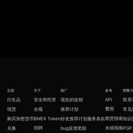
交易
关于
推广
参考
聯繫
衍生品
安全和托管
现在的促销
API
联系
费用
现货
合规
推荐计划
常见
期货指南
购买加密货币
BMEX Token
好友推荐计划服务条款
知识
招聘
永续指南
兑换
bug反馈奖励
PGP