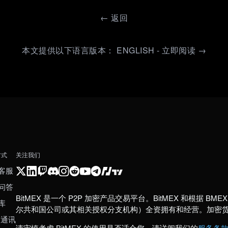
←
返回
本文提供以下语言版本： ENGLISH - 立即阅读 →
方式
关注我们
客服
问答
BitMEX 是一个 P2P 加密产品交易平台。BitMEX 和根据 BMEX 发
库
尔共和国公司或其相关授权分支机构）全资拥有和经营。加密
 通讯
请审慎考虑 BitMEX 的使用是否适合您。请详阅我们的
服务条