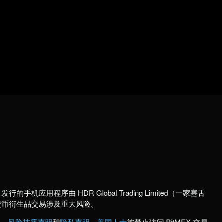
行的手机应用程序由 HDR Global Trading Limited（一家塞舌
货币衍生品交易涉及重大风险。
款
、
风险披露声明
和
隐私声明
。
美国人士
被禁止访问 BitMEX 交易