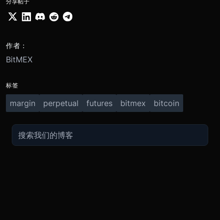
分享帖子
作者：
BitMEX
标签
margin
perpetual
futures
bitmex
bitcoin