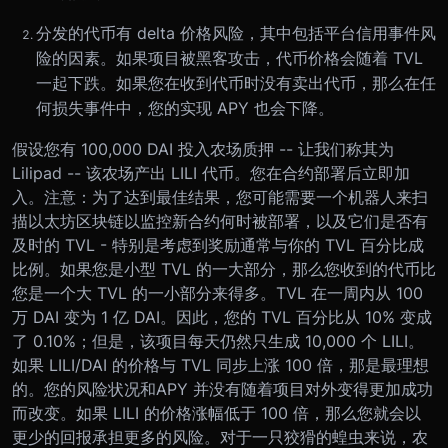
分发的代币有 delta 价格风险，其中包括平台信用事件风
险的因素。如果项目被黑客攻击，代币价格会随着 TVL
一起下跌。如果您在收到代币时没有卖出代币，那么在任
何损失事件中，您的实现 APY 也会下降。
假设您有 100,000 DAI 投入农场质押 -- 让我们称其为
Lilipad -- 该农场产出 LILI 代币。
您在合约部署后立即加
入。注意：为了达到最佳结果，您可能需要一个机器人来扫
描以太坊区块链以监控新合约何时被部署，以及它们是否有
及时的 TVL - 特别是考虑到奖励通常与你的 TVL 百分比成
比例。如果您是小型 TVL 的一大部分，那么您收到的代币比
您是一个大 TVL 的一小部分来得多。
TVL 在一周内从 100
万 DAI 变为 1 亿 DAI。因此，您的 TVL 百分比从 10% 变成
了 0.10%；但是，该项目每天仍然只生成 10,000 个 LILI。
如果 LILI/DAI 的价格与 TVL 同步上涨 100 倍，那是最理想
的。您的风险状况和APY 并没有随着项目对外变得更加成功
而改变。
如果 LILI 的价格涨幅低于 100 倍，那么您就会以
更少的回报承担更多的风险。对于一只狡猾的蝗虫来说，农