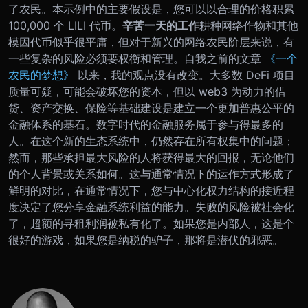
了农民。本示例中的主要假设是，您可以以合理的价格积累
100,000 个 LILI 代币。
辛苦一天的工作
耕种网络作物和其他
模因代币似乎很平庸，但对于新兴的网络农民阶层来说，有
一些复杂的风险必须要权衡和管理。自我之前的文章
《一个
农民的梦想》
以来，我的观点没有改变。大多数 DeFi 项目
质量可疑，可能会破坏您的资本，但以 web3 为动力的借
贷、资产交换、保险等基础建设是建立一个更加普惠公平的
金融体系的基石。数字时代的金融服务属于参与得最多的
人。
在这个新的生态系统中，仍然存在所有权集中的问题；
然而，那些承担最大风险的人将获得最大的回报，无论他们
的个人背景或关系如何。这与通常情况下的运作方式形成了
鲜明的对比，在通常情况下，您与中心化权力结构的接近程
度决定了您分享金融系统利益的能力。失败的风险被社会化
了，超额的寻租利润被私有化了。如果您是内部人，这是个
很好的游戏，如果您是纳税的驴子，那将是潜伏的邪恶。