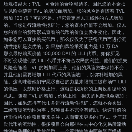
场规模越大：TVL，可食用的食物就越多。因此您的本金损
失风险会随着 TVL 的增加而增加。您的风险是否随着 TVL
增加 100 倍？可能不是。但它肯定是以非线性的方式增加
的。
当您进行流动性挖矿时，您的资本价值不会增加。仅以
您的资金的货币形式查看的代币的价值会发生变化。因此，
如果您可以直接购买代币，那么仅仅为了获得代币而进行流
动性挖矿是次优的。如果您的风险承受能力是 10 万 DAI，
那么最好购买价值 100,000 DAI 的 LILI 代币。
如你所见，
不断变现他们的 LILI 代币并不符合农民的利益。他们的损失
风险会随着 TVL 的增加而上升，他们的风险资本保持不变，
并且他们需要增加 LILI 代币的风险敞口，以弥补增加的风
险。这意味着他们宁愿尽自己的力量来限制二级市场中 LILI
的供应，以鼓励价格上行。这就是我所说的正向反射循环的
意思。随着 TVL 的增加，价格上涨，损失的风险也会增加；
因此，如果您持有代币并进行流动性挖矿，您就不会卖出。
二级市场流动性为零，对项目并不完全有帮助。快速升值的
代币价格会给项目带来关注，从而带来更多的 TVL。为了鼓
励代币的流动性，很多项目会向那些在去中心化交易所流动
性池中质押的人发放代币。
一个流动性池由两种资产组成。