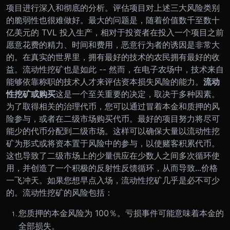
项目进行深入和彻底的分析。评估项目对上述三大风险类别
的脆弱性也很难做好。最大的问题是，随着价值数千至数十
亿美元的 TVL 投入生产，相对于投资者在投入一个项目之前
愿意花费的精力、时间和费用，恶意行为者的诱因是非常大
的。
在真实的世界里，拥有最好的技术的农民拥有最好的收
益。流动性挖矿也是如此 -- 然而，在电子农场中，技术来自
能够依靠称职的技术人才来评估资本损失风险的能力。
流动
性挖矿或购买
这是一个至关重要的决定，取决于多种因素。
为了取得相关的治理代币，您可以通过冒着本金和质押的风
险参与，或者在二级市场购买代币。
最好的项目努力将尽可
能少的代币分配到二级市场。这样可以确保大量以流动性挖
矿为形式或将资本置于风险中的参与，以使赌客积累代币。
这也导致了二级市场上的少量供应在少数人之间多次循环使
用，并创造了一个积极的反射性反馈循环，从而导致...价格
一飞冲天。
如果您想早点入场，流动性挖矿几乎是必不可少
的。流动性挖矿的风险包括：
您质押的本金风险为 100％。亏损事件可能意味着本金的
全部损失。