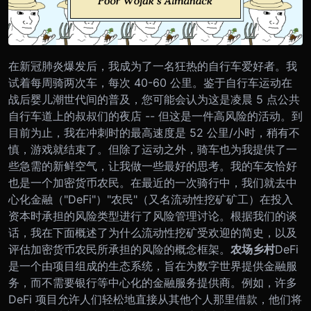
在新冠肺炎爆发后，我成为了一名狂热的自行车爱好者。我
试着每周骑两次车，每次 40-60 公里。鉴于自行车运动在
战后婴儿潮世代间的普及，您可能会认为这是凌晨 5 点公共
自行车道上的叔叔们的夜店 -- 但这是一件高风险的活动。到
目前为止，我在冲刺时的最高速度是 52 公里/小时，稍有不
慎，游戏就结束了。
但除了运动之外，骑车也为我提供了一
些急需的新鲜空气，让我做一些最好的思考。我的车友恰好
也是一个加密货币农民。在最近的一次骑行中，我们就去中
心化金融（"DeFi"）"农民"（又名流动性挖矿矿工）在投入
资本时承担的风险类型进行了风险管理讨论。根据我们的谈
话，我在下面概述了为什么流动性挖矿受欢迎的简史，以及
评估加密货币农民所承担的风险的概念框架。
农场乡村
DeFi
是一个由项目组成的生态系统，旨在为数字世界提供金融服
务，而不需要银行等中心化的金融服务提供商。例如，许多
DeFi 项目允许人们轻松地直接从其他个人那里借款，他们将