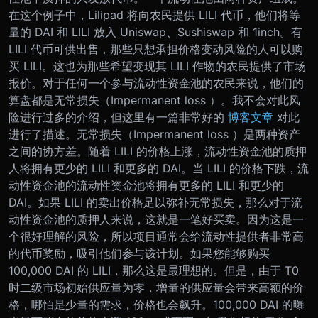
在这个例子中，Lilipad 将向农民提供 LILI 代币，他们将等
量的 DAI 和 LILI 放入 Uniswap、Sushiswap 和 1inch。有
LILI 代币可供出售，那些只想承担价格变动风险的人可以购
买 LILI。这也为那些希望变现其 LILI 作物的农民提供了市场
报价。
对于任何一个参与流动性资金池的农民来说，他们的
算盘都是无常损失（Impermanent loss ）。我不会对此风
险进行过多的介绍，但这里有一篇非常好的
博客文章
对此
进行了描述。无常损失（Impermanent loss ）是两种资产
之间的协方差。随着 LILI 的价格上涨，流动性资金池的质押
人将拥有更少的 LILI 和更多的 DAI。当 LILI 的价格下跌，流
动性资金池的流动性资金池将拥有更多的 LILI 和更少的
DAI。如果 LILI 的卖出价格足以弥补无常损失，那么对于流
动性资金池的质押人来说，这就是一笔好买卖。因为这是一
个很好理解的风险，所以项目通常会给流动性提供者非常高
的代币奖励，吸引他们参与该计划。
如果您能够购买
100,000 DAI 的 LILI，那么这是最理想的。但是，由于 T0
时二级市场初始供应量为零，增量的供应量会带来高额的价
格，哪怕是少量的需求，价格也会飙升。100,000 DAI 的曝