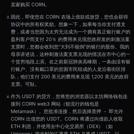
卖家购买 CORN。
因此，即使您在 CORN 农场上借款或放贷，您也会获得
协议中的所有权奖励。想象一下，如果每当你支付透支
费，或者当您因为太穷无法成为一个拥有真正银行账户的
盈利客户而支付 20％ 的费用来兑现您政府发的刺激法案
支票时，您都会收到您“大到不能倒”的银行的股份。我的
母亲讲述说，这种刺激法案支票兑现的情况在市中心的一
个贫穷地段上演。在之前新冠肺炎高峰期，一条由没有银
行账户、没有戴口罩的贫困市民组成的人龙沿着街区排
队，他们支付 200 美元的费用来兑现 1,200 美元的政府
支票。可耻。
作为 USDT 的贷方，您将您的浏览器以太坊网络钱包连
接到 CORN web3 网站（较流行的钱包是
Metamask）。您批准连接，然后选择质押 － 即允许
CORN 出借您的 USDT。CORN 将通过向借款人收取
ETH 利息，并使用去中心化交易所（DEX）（如
Uniswap）按当时的汇率将 ETH 兑换成 USDT，以