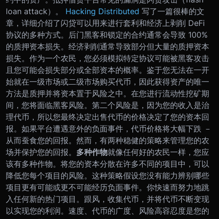
loan attack）。
Hacking Distributed
写了一篇很棒的文
章，详细介绍了闪贷可以用来进行套利和经济上剥削 DeFi
协议的多种方式。
后门黑客和锁定的合约通常会导致 100%
的质押资本损失。经济剥削通常导致部分但大量的质押资本
损失。
作为一个农民，您必须模拟特定协议可能被黑客攻击
且您可能会损失部分或全部资本的概率。鉴于您无法在一开
始就在一级市场或二级市场购买代币，因此获得资产的唯一
方法是质押并将资本置于风险之中。在您进行流动性挖矿期
间，您将面临黑客风险。
第二个风险是，因为您的收入是治
理代币，所以您最终决定出售代币的价格决定了您的资本回
报。如果平台遭遇意外的负面事件，代币价格将大幅下跌 －
从而蚕食您的回报。
然而，有两种稳健的策略来管理您的农
场并保护您的回报。
多种作物
就像任何好的农民一样，您应
该有多种作物。将您的资本分散在许多不同的项目中，可以
降低您每个项目的风险。这种策略假设您没有能力辨别哪些
项目更有可能或更不可能经历负面事件。你快速而努力地跳
入任何新的热门项目。跟风，收集代币，并将代币不断变现
以实现您的利润。速度、代币的广度、风险高容忍度是您的