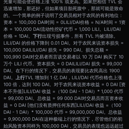
光量可能会使价格上涨 100％ 或更高。如果您相信 TVL 会
迅速增加，那还好，但如果项目胎死腹中，那就可能是致命
的。
一个简单的例子说明了交易员相对于农民的有利地位：
资本 = 100,000 DAI
时间 = 0
LILI/DAI价格 = N/A
时间 = 1
资
本 = 100,000 DAI
流动性挖矿代币 = 1,000 LILI。
LILI/DAI
价格 = 1DAI。
下行
出现亏损事件，所有 TVL 均被清除。
LILI/DAI 的价格下降到 0.01 DAI。
对于农民来说
资本损失 =
100,000 DAI
LILI/DAI 损失 = 990 DAI。
损失总额 =
100,990 DAI
对交易者而言
该交易者以 10 万 DAI 购买了 10
万个 LILI 代币。
资本损失 = 0 DAI
LILI/DAI 损失 = 99,000
DAI。
在下行的情况下，交易员的表现要比农民高出 1900
DAI。
上行
TVL 增加到 1 亿 DAI，LILI/DAI 代币价格也上涨
100 倍，达到 100 DAI。
对于农民来说
资本收益 = 0 DAI [资
本不升值]
LILI/DAI 收益 =（100 DAI - 1 DAI）* 1,000 代币
= 99,000 DAI。
总收益 = 99 000 DAI
对交易员而言
资本收
益 = 0 DAI [他们没有质押任何东西]
LILI/DAI 收益 =（100
DAI - 1 DAI）* 100,000 代币 = 99,000,000 DAI。
总收益
= 9,900,000 DAI
在这种极端上行的情况下，尽管他们的初
始风险资本同样为 100,000 DAI，交易员的表现也远远超过