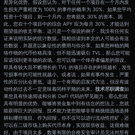
差异化优势。
假设您认为，对于任何一个项目在一个月内发
生损失严重程度为 100% 的事件的概率为 30%。如果您平均
投资十个项目，则一个月内，您将损失 30% 的资本。因
此，您在十个项目中的综合 APY 应为每月 30%，才能达到
期望值的收支平衡。这只是一个假设的例子，我没有任何实
证来说明实际的统计数据。我相信读到本文的人可能会有这
些数据，并愿意以象征性的费用与你分享。
如果您种植的网
络作物的代币价格高涨，但不能迅速吸引 TVL，那么您可能
应该找到更丰饶的农场。您可以做一个倖存者偏差的假设。
即具有较大且不断增长的 TVL 的项目存在的时间越长，发生
亏损事件的可能性就越小。或者说，如果有事件发生，严重
性的百分比会更低。这是一个有用的启发式方法，但没有波
动性的过去不一定意味着同样平顺的未来。
技术尽职调查
如
果您具有快速阅读和分析 DeFi 代码的罕见能力，那么您就
具有明显的优势。能够将资金集中到有信念的想法上，您就
能获得巨大的回报。技术能力使您能够非常精挑细选地选择
耕耘哪些项目。作为回报，你不仅可以进行流动性挖矿，还
可以在二级市场上购买代币本身，实现双倍收益。
这很难做
好。由于项目太多，数量有限的合格安全审计员无法对所有