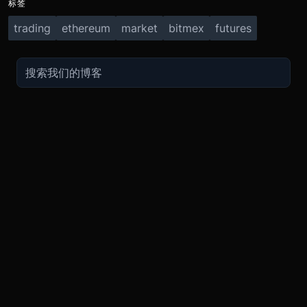
标签
trading
ethereum
market
bitmex
futures