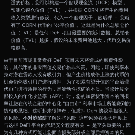
适的价格，您可以构建一个贴现现金流（DCF）模型，
预测总锁仓价值（TVL），并根据 CORN 将产生的费用
收入类型进行假设。代入一个贴现因子，然后砰 － 您就
有了 CORN 代币的 "公平价值"。这就是为什么总锁仓价
值（TVL）是任何 DeFi 项目最重要的统计数据。总锁仓
价值（TVL）越多，假设的未来费用池越大，代币交易价
格越高。
由于目前市场非常看好 DeFi 项目未来将造成的颠覆性影
响，其代币的非零面值交易价格非常高。因此，即使利率本
身对潜在贷款人没有吸引力，但产生价格成倍上涨的代币的
机会仍然吸引用户进行质押。
为了积累有望升值的平台治理
代币而进行质押的行为，是流动性挖矿的本质。当您计算全
部投入的年化收益率（APY）时，您的加密货币资本的回报
率让您在传统金融的中心化 "自由市" 利率市场上所能赚到的
钱相形见绌。这听起来很神奇，但质押 DeFi 协议承担很大
的风险。
不对称陷阱
了解这些风险 这些风险在很大程度上
与这些 DeFi 平台的代码安全程度有关 － 是至关重要的，因
为有几种方式可能让您面临损失部分或全部质押资本的风