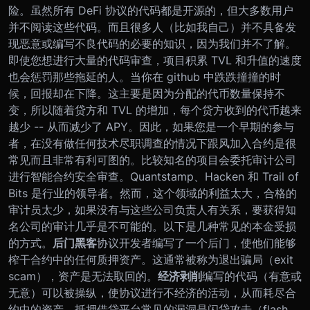
险。
虽然所有 DeFi 协议的代码都是开源的，但大多数用户
并不阅读这些代码。而且很多人（比如我自己）并不具备发
现恶意或编写不良代码的必要的知识，因为我们并不了解。
即使您想进行大量的代码审查，项目积累 TVL 和升值的速度
也会惩罚那些拖延的人。当你在 github 中跌跌撞撞的时
候，回报却在下降。这主要是因为分配的代币数量保持不
变，所以随着贷方和 TVL 的增加，每个贷方收到的代币越来
越少 -- 从而减少了 APY。因此，如果您是一个早期的参与
者，在没有做任何技术尽职调查的情况下跟风加入合约是很
常见而且非常有利可图的。
比较知名的项目会委托审计公司
进行智能合约安全审查。Quantstamp、Hacken 和 Trail of
Bits 是行业的领导者。然而，这个领域的利益太大，合格的
审计员太少，如果没有与这些公司负责人有关系，要获得知
名公司的审计几乎是不可能的。
以下是几种常见的本金受损
的方式。
后门黑客
协议开发者编写了一个后门，使他们能够
榨干合约中的任何质押资产。这通常被称为退出骗局（exit
scam），资产是无法取回的。
经济剥削
编写的代码（有意或
无意）可以被操纵，使协议进行不经济的活动，从而耗尽合
约中的资产。抵押借贷平台常见的漏洞是闪贷攻击（flash