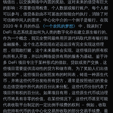
钱借出，以交换网络中内置的奖励。这对未来的借贷有巨大
的影响：不需要信用检查、个人数据或银行账户。每个人都
可以参与，借贷条款由不可篡改的智能合约执行，消除了对
可信赖中间人的需求。
中心化中介的一个例子是银行。在我
2020 年 8 月的作品
《一个农民的梦想》
中，我谈到了
DeFi 生态系统是如何为人类的数字化存在建立原生银行的。
作为一个概念，我完全赞同最终用开源代码取代所有银行和
金融服务。这个生态系统现在还远远没有完全实现这些理
想，但我敢打赌，这个未来最终会实现。
这些项目的所有权
向所有人开放，并以向网络提供有用的服务为基础。鉴于许
多 DeFi 项目专注于某种形式的借款、贷款或资产交换，这
些项目需要提供流动性的贷方和做市商。为了奖励人们出借
项目资产，这些项目会按照发布的时间表，铸造一种原生代
币，并将这些代币分发给所有贷方，通常是按照他们的资金
在总借贷池中所代表的百分比来分配。这些代币分别代表了
项目所有权的百分比。如果项目有用，这些原生代币或治理
代币将具有非零的价值。在某些情况下，这些代币甚至可能
代表收取平台制定的一定比例手续费的权利 － 例如，收取
由您持有代币的去中心化交易所收取的部分交易手续费。
最