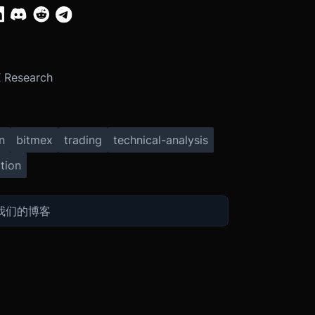
 Research
n
bitmex
trading
technical-analysis
tion