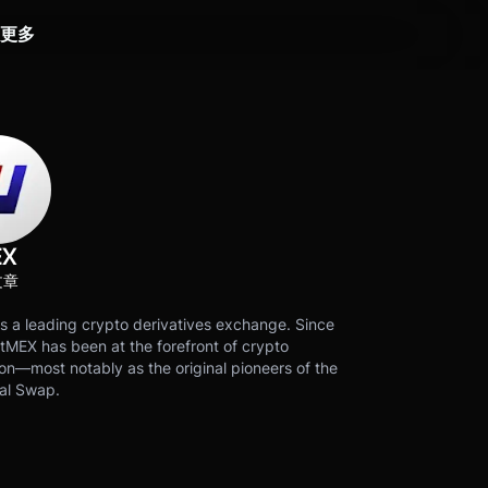
更多
EX
文章
s a leading crypto derivatives exchange. Since
tMEX has been at the forefront of crypto
on—most notably as the original pioneers of the
al Swap.