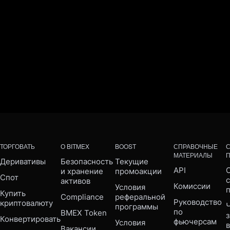
ТОРГОВАТЬ
О BITMEX
BOOST
СПРАВОЧНЫЕ
МАТЕРИАЛЫ
Деривативы
Безопасность 
Текущие 
API
С
и хранение 
промоакции
Спот
активов
Комиссии
Условия 
Купить 
Compliance 
реферальной 
Руководство 
криптовалюту
Ч
программы
по 
BMEX Token
Конвертировать
фьючерсам
Условия 
Вакансии