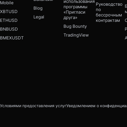
использования 
Mobile 
Руководство 
Б
программы 
Blog
по 
XBTUSD
«Пригласи 
бессрочным 
Legal
друга»
ETHUSD
контрактам
Bug Bounty 
BNBUSD
P
TradingView
BMEXUSDT
Условиями предоставления услуг
Уведомлением о конфиденциа