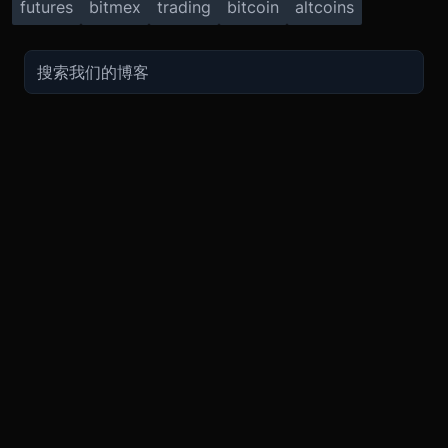
futures
bitmex
trading
bitcoin
altcoins