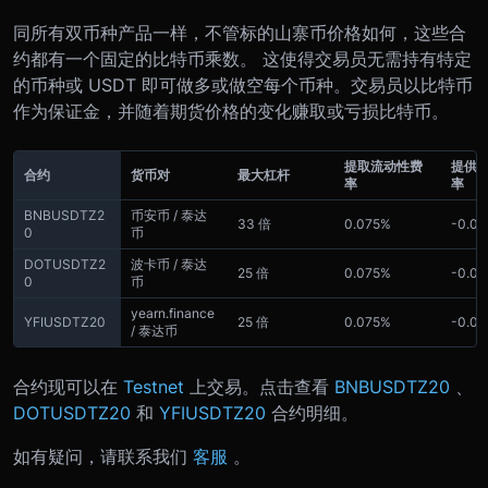
同所有双币种产品一样，不管标的山寨币价格如何，这些合
约都有一个固定的比特币乘数。 这使得交易员无需持有特定
的币种或 USDT 即可做多或做空每个币种。交易员以比特币
作为保证金，并随着期货价格的变化赚取或亏损比特币。
提取流动性费
提供
合约
货币对
最大杠杆
率
率
BNBUSDTZ2
币安币 / 泰达
33 倍
0.075%
-0.0
0
币
DOTUSDTZ2
波卡币 / 泰达
25 倍
0.075%
-0.0
0
币
yearn.finance
YFIUSDTZ20
25 倍
0.075%
-0.0
/ 泰达币
合约现可以在
Testnet
上交易。点击查看
BNBUSDTZ20
、
DOTUSDTZ20
和
YFIUSDTZ20
合约明细。
如有疑问，请联系我们
客服
。