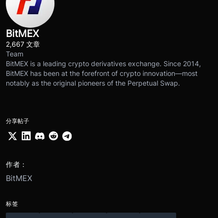
BitMEX
2,667 文章
Team
BitMEX is a leading crypto derivatives exchange. Since 2014,
BitMEX has been at the forefront of crypto innovation—most
notably as the original pioneers of the Perpetual Swap.
分享帖子
作者：
BitMEX
标签