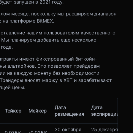
будет запущен в 2021 году.
ошлом месяце, поскольку мы расширяем диапазон
х на платформе BitMEX.
оставление нашим пользователям качественного
 Мы планируем добавить еще несколько
года.
контракты имеют фиксированный биткойн-
ны альткойнов. Это позволяет трейдерам
ции на каждую монету без необходимости
Трейдеры вносят маржу в XBT и зарабатывают
ущей цены.
Дата
Дата
Тейкер
Мейкер
размещения
экспирации
30 октября
25 декабря
0.075%
-0.025%