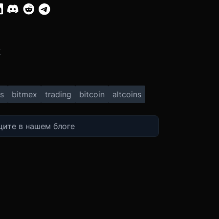
:
X
s
bitmex
trading
bitcoin
altcoins