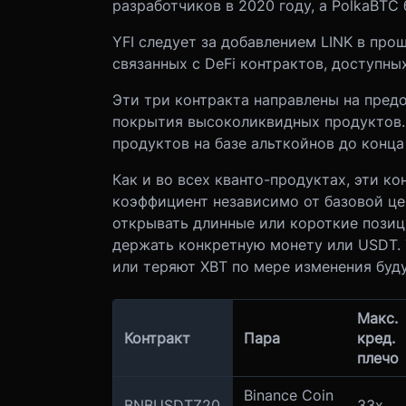
разработчиков в 2020 году, а PolkaBTC 
YFI следует за добавлением LINK в пр
связанных с DeFi контрактов, доступны
Эти три контракта направлены на пред
покрытия высоколиквидных продуктов.
продуктов на базе альткойнов до конца 
Как и во всех кванто-продуктах, эти 
коэффициент независимо от базовой це
открывать длинные или короткие пози
держать конкретную монету или USDT. 
или теряют XBT по мере изменения буд
Макс.
Контракт
Пара
кред.
плечо
Binance Coin
BNBUSDTZ20
33x