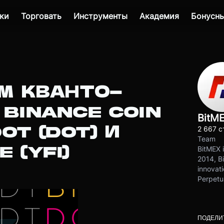
ки
Торговать
Инструменты
Академия
Бонусны
М КВАНТО-
BINANCE COIN
BitM
OT (DOT) И
2 667 с
Team
 (YFI)
BitMEX i
2014, Bi
innovati
Perpetu
ПОДЕЛИ