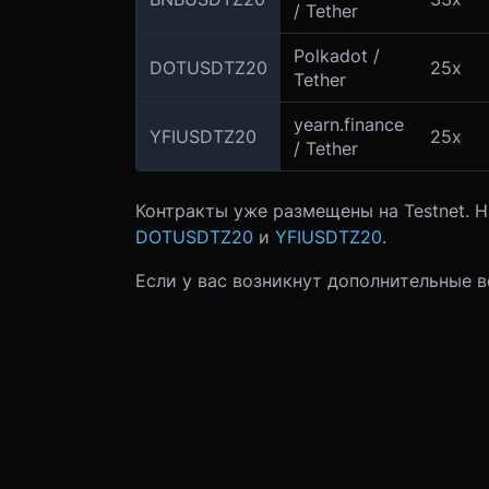
/ Tether
Polkadot /
DOTUSDTZ20
25x
Tether
yearn.finance
YFIUSDTZ20
25x
/ Tether
Контракты уже размещены на Testnet. 
DOTUSDTZ20
и
YFIUSDTZ20
.
Если у вас возникнут дополнительные 