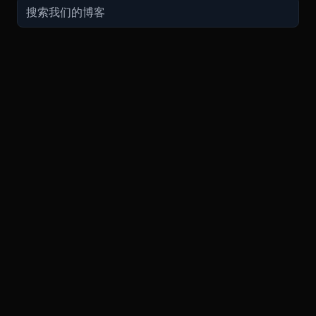
交易
关于
推广
参考
聯繫方式
衍生品
安全和托管
现在的促销
API
联系客
费用
现货
合规
推荐计划
常见问
期货指南
购买加密货币
BMEX Token
好友推荐计划服务条款
知识库
招聘
永续指南
兑换
bug反馈奖励
PGP 通