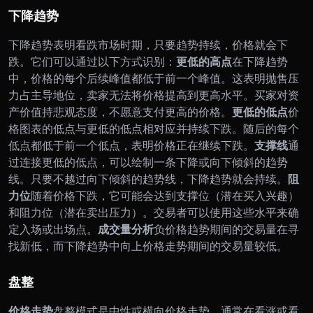
下降趋势
下降趋势表明看跌市场时期，只要趋势持续，价格就会下
跌。它们可以通过以下方式识别：
更低的高点
在下降趋势
中，价格的每个后续峰值都低于前一个峰值。这表明抛售压
力占主导地位，卖家无法将价格提高到更高水平。买家对资
产价值持悲观态度，不愿意支付更高的价格。
更低的低点
价
格图表的低点与更低的低点相对应并持续下跌。随后的每个
低点都低于前一个低点，表明价格正在继续下跌。
支撑线
通
过连接更低的低点，可以绘制一条下降或向下倾斜的趋势
线。只要不越过向下倾斜的趋势线，下降趋势就会持续。
阻
力位
随着价格下跌，它可能会达到支撑位（潜在买入兴趣）
和阻力位（潜在卖出压力）。交易者可以使用这些水平来确
定入场或出场点。
成交量分析
负价格趋势期间的交易量在寻
找新低，而下降趋势中向上价格走势期间的交易量较低。
盘整
价格走势
盘整模式是中性或横向价格走势，通常在看涨或看