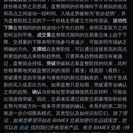
跌价格走势之后形成。盘整期间的价格倾向于在相似的低点
和高点之间波动一段时间。入场走势被称为“初步趋势”，并
为盘整阶段之后的下一个价格走势建立方向性假设。
波动性
下降
盘整期间的价格波动小于先行趋势，表明买卖双方之间
暂时达到平衡。
成交量
盘整模式期间的交易量总体上趋于下
降。交易量的下降表明市场参与者减少，可能表明市场缺乏
明确的方向。
支撑线
在盘整阶段，可以通过连接更高的高点
和更低的低点来绘制趋势线。只要两条趋势线都没有被越
过，盘整就会持续。
突破
突破标志着盘整阶段的结束，此时
价格果断地突破盘整区间的顶部（看涨）或底部（看跌）。
突破通常是由市场参与者收到的新信息触发的，有助于形成
新的买入或卖出方向。如果盘整只是短期，突破通常会确认
之前的趋势。
确认
当价格短暂突破阈值然后反转时，可能会
出现虚假突破。因此，交易者应通过观察交易量增加和价格
走势与突破方向一致来寻求突破的确认。
本系列的第二部分
将进一步介绍图表模式、其类型以及如何识别它们。
除了理
论，如果您希望开始在 BitMEX 交易加密衍生品或现货，您
可以在
此处
找到我们所有现有产品。有关 BitMEX 交易（特