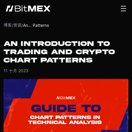
博客
资源
/
/
An... Patterns
AN INTRODUCTION TO
TRADING AND CRYPTO
CHART PATTERNS
11 十月 2023