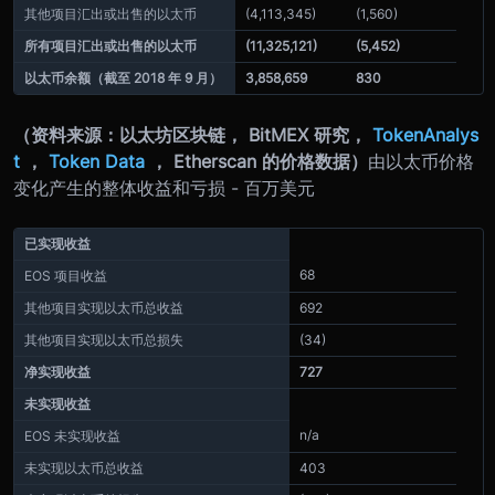
其他项目汇出或出售的以太币
(4,113,345)
(1,560)
所有项目汇出或出售的以太币
(11,325,121)
(5,452)
以太币余额（截至 2018 年 9 月）
3,858,659
830
（资料来源：以太坊区块链， BitMEX 研究，
TokenAnalys
t
，
Token Data
， Etherscan 的价格数据）
由以太币价格
变化产生的整体收益和亏损 - 百万美元
已实现收益
68
EOS 项目收益
其他项目实现以太币总收益
692
其他项目实现以太币总损失
(34)
净实现收益
727
未实现收益
n/a
EOS 未实现收益
未实现以太币总收益
403