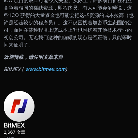
ICO 项目的成果可能令人失望。实际上，许多项目都在相互
竞争着相同的稀缺资源，即程序员。有人可能会争辩说，这
些 ICO 获得的大量资金也可能会把这些资源的成本拉高（也
许是经验较少的程序员）。这不仅困扰着加密币生态圈的公
司，而且在某种程度上该成本上升也困扰着其他技术行业的
初创公司。无论我们这种的偏颇的观点是否正确，只能等时
间来证明了。
欢迎转载，请注明文章来自
BitMEX (
www.bitmex.com
)
BitMEX
2,667 文章