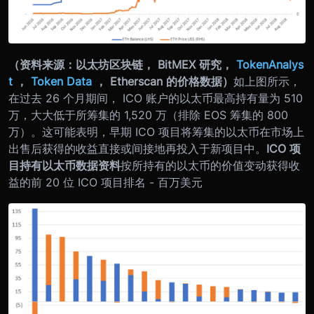
（资料来源：以太坊区块链， BitMEX 研究，
TokenAnalys
t
，
Token Data
， Etherscan 的价格数据）
如上图所示，
在过去 26 个月期间， ICO 账户的以太币最高持有量为 510
万，大大低于所筹集的 1
,
520 万（排除 EOS 筹集的 800
万）。这可能表明，早期 ICO 项目将筹集的以太币在市场上
出售后获得的收益直接或间接地再投入于新项目中。
ICO 项
目持有以太币数据资料
按所持有的以太币的价值变动获得收
益的前 20 位 ICO 项目排名 - 百万美元