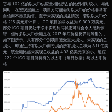
它与 1.02 亿的以太币供应量相比所占的比例相对较小。与此
同时，在宏观层面上，项目方可能会对以太币的价格非常有
自信而不愿意抛售。
至于未实现的损益情况，若以以太币价
格 215 美元来计算， ICO 项目的净收益为 9
,
300 万美元。
部分 ICO 项目仍处于净未实现利润状态可能会令人感到惊
讶，但许多以太币余额是在 2017 年底价格反弹前筹集的，
如下图所示。只有部分个别项目遭受重大损失。未实现的总
损失，即通过持有以太币而亏损的所有损失总和为 3.11 亿美
元，该金额比起未实现总收益的 4.03 亿美元来的小。
追踪
222 个 ICO 项目所持有的以太币（每日数据）与以太币价
格