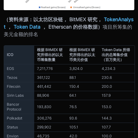
（资料来源：以太坊区块链， BitMEX 研究，
TokenAnalys
t
，
Token Data
， Etherscan 的价格数据）
项目所筹集的
美元金额的排名
根据 BitMEX 研
根据 BitMEX 研
Token Data 所得
ICO
究所得出的以太
究所得出的以太
出的总筹集价值
币筹集数量
币美元价值
（百万美元）
EOS
7,211,776
3,824.0
4,234.3
Tezos
361,122
88.1
230.6
Filecoin
461,442
150.4
200.0
Sirin Labs
88,906
64.1
157.9
Bancor
193,830
76.5
153.0
Protocol
Polkadot
306,276
93.6
144.3
Status
299,902
105.1
107.7
Envion
46,735
42.0
100.0