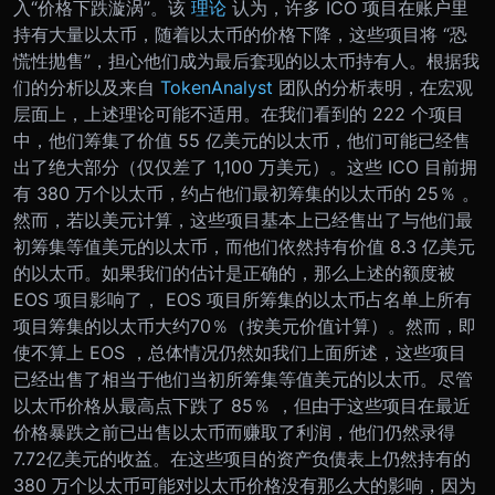
入“价格下跌漩涡”。该
理论
认为，许多 ICO 项目在账户里
持有大量以太币，随着以太币的价格下降，这些项目将 “恐
慌性抛售”，担心他们成为最后套现的以太币持有人。
根据我
们的分析以及来自
TokenAnalyst
团队的分析表明，在宏观
层面上，上述理论可能不适用。在我们看到的 222 个项目
中，他们筹集了价值 55 亿美元的以太币，他们可能已经售
出了绝大部分（仅仅差了 1
,
100 万美元）。这些 ICO 目前拥
有 380 万个以太币，约占他们最初筹集的以太币的 25％ 。
然而，若以美元计算，这些项目基本上已经售出了与他们最
初筹集等值美元的以太币，而他们依然持有价值 8.3 亿美元
的以太币。
如果我们的估计是正确的，那么上述的额度被
EOS 项目影响了， EOS 项目所筹集的以太币占名单上所有
项目筹集的以太币大约70％（按美元价值计算）。然而，即
使不算上 EOS ，总体情况仍然如我们上面所述，这些项目
已经出售了相当于他们当初所筹集等值美元的以太币。
尽管
以太币价格从最高点下跌了 85％ ，但由于这些项目在最近
价格暴跌之前已出售以太币而赚取了利润，他们仍然录得
7.72
亿美元的收益。在这些项目的资产负债表上仍然持有的
380 万个以太币可能对以太币价格没有那么大的影响，因为