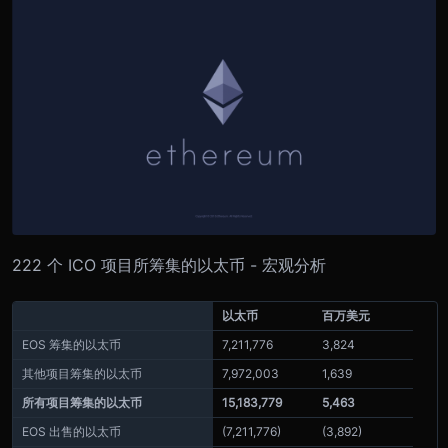
222 个 ICO 项目所筹集的以太币 - 宏观分析
以太币
百万美元
EOS 筹集的以太币
7,211,776
3,824
其他项目筹集的以太币
7,972,003
1,639
所有项目筹集的以太币
15,183,779
5,463
EOS 出售的以太币
(7,211,776)
(3,892)