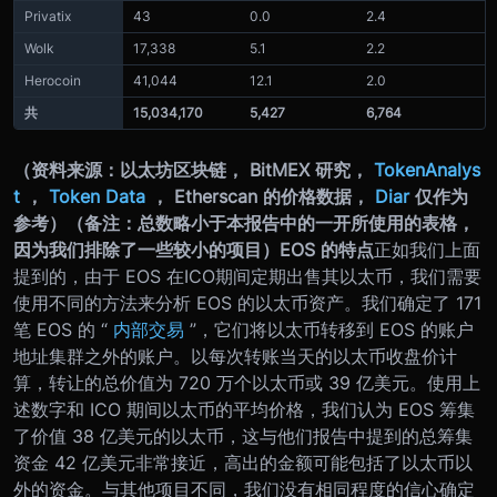
Privatix
43
0.0
2.4
Wolk
17,338
5.1
2.2
Herocoin
41,044
12.1
2.0
共
15,034,170
5,427
6,764
（资料来源：以太坊区块链， BitMEX 研究，
TokenAnalys
t
，
Token Data
， Etherscan 的价格数据，
Diar
仅作为
参考）
（备注：总数略小于本报告中的一开所使用的表格，
因为我们排除了一些较小的项目）
EOS 的特点
正如我们上面
提到的，由于 EOS 在ICO期间定期出售其以太币，我们需要
使用不同的方法来分析 EOS 的以太币资产。我们确定了 171
笔 EOS 的 “
内部交易
”，它们将以太币转移到 EOS 的账户
地址集群之外的账户。以每次转账当天的以太币收盘价计
算，转让的总价值为 720 万个以太币或 39 亿美元。使用上
述数字和 ICO 期间以太币的平均价格，我们认为 EOS 筹集
了价值 38 亿美元的以太币，这与他们报告中提到的总筹集
资金 42 亿美元非常接近，高出的金额可能包括了以太币以
外的资金。
与其他项目不同，我们没有相同程度的信心确定