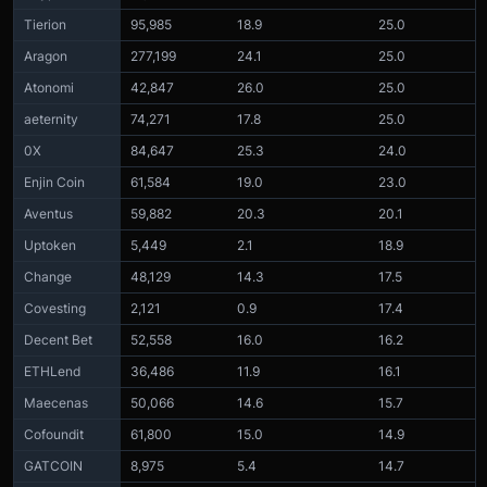
Tierion
95,985
18.9
25.0
Aragon
277,199
24.1
25.0
Atonomi
42,847
26.0
25.0
aeternity
74,271
17.8
25.0
0X
84,647
25.3
24.0
Enjin Coin
61,584
19.0
23.0
Aventus
59,882
20.3
20.1
Uptoken
5,449
2.1
18.9
Change
48,129
14.3
17.5
Covesting
2,121
0.9
17.4
Decent Bet
52,558
16.0
16.2
ETHLend
36,486
11.9
16.1
Maecenas
50,066
14.6
15.7
Cofoundit
61,800
15.0
14.9
GATCOIN
8,975
5.4
14.7