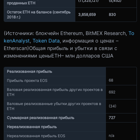
(11,325,121)
(5,452)
проданных ETH
Остаток ETH на балансе (сентябрь
3,858,659
830
2018 г.)
(Источники: блокчейн Ethereum, BitMEX Research,
To
kenAnalyst
,
Token Data
, информация о ценах –
Etherscan)
Общая прибыль и убытки в связи с
изменениями цены
ETH
– млн долларов США
Реализованная прибыль
68
Прибыль проекта EOS
Валовая реализованная прибыль других проектов в
692
ETH
Валовые реализованные убытки других проектов в
(34)
ETH
Суммарная реализованная прибыль
727
Нереализованная прибыль
n/a
Нереализованная прибыль EOS