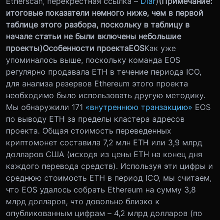
Etherscan, перекрестная ссылка –
Diar
)
(Примечание:
итоговые показатели немного ниже, чем в первой
таблице этого разбора, поскольку в таблицу в
начале статьи не были включены небольшие
проекты)
Особенности проекта
EOS
Как уже
упоминалось выше, поскольку команда EOS
регулярно продавала ETH в течение периода ICO,
для анализа резервов Ethereum этого проекта
необходимо было использовать другую методику.
Мы обнаружили 171
«внутреннюю транзакцию»
EOS
по выводу ETH за пределы кластера адресов
проекта. Общая стоимость переведенных
криптомонет составила 7,2 млн ETH или 3,9 млрд
долларов США (исходя из цены ETH на конец дня
каждого перевода средств). Используя эти цифры и
среднюю стоимость ETH в период ICO, мы считаем,
что EOS удалось собрать Ethereum на сумму 3,8
млрд долларов, что довольно близко к
опубликованным цифрам – 4,2 млрд долларов (по