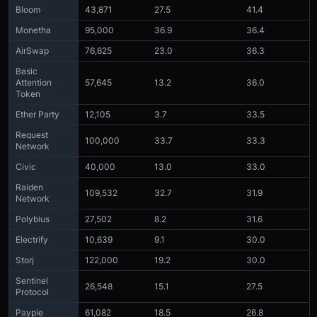
Bloom
43,871
27.5
41.4
Monetha
95,000
36.9
36.4
AirSwap
76,625
23.0
36.3
Basic
Attention
57,645
13.2
36.0
Token
Ether Party
12,105
3.7
33.5
Request
100,000
33.7
33.3
Network
Civic
40,000
13.0
33.0
Raiden
109,532
32.7
31.9
Network
Polybius
27,502
8.2
31.6
Electrify
10,639
9.1
30.0
Storj
122,000
19.2
30.0
Sentinel
26,548
15.1
27.5
Protocol
Paypie
61,082
18.5
26.8