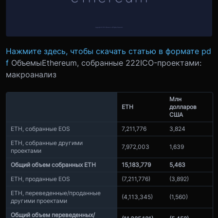
Нажмите здесь, чтобы скачать статью в формате pd
f
Объемы
Ethereum
, собранные 222
ICO
-проектами:
макроанализ
Млн
ETH
долларов
США
ETH, собранные EOS
7,211,776
3,824
ETH, собранные другими
7,972,003
1,639
проектами
Общий объем собранных ETH
15,183,779
5,463
ETH, проданные EOS
(7,211,776)
(3,892)
ETH, переведенные/проданные
(4,113,345)
(1,560)
другими проектами
Общий объем переведенных/