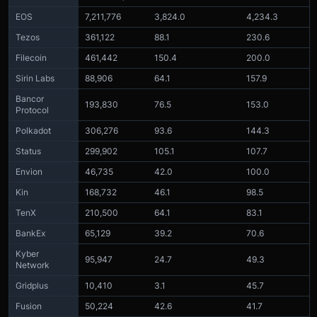
EOS
7,211,776
3,824.0
4,234.3
Tezos
361,122
88.1
230.6
Filecoin
461,442
150.4
200.0
Sirin Labs
88,906
64.1
157.9
Bancor
193,830
76.5
153.0
Protocol
Polkadot
306,276
93.6
144.3
Status
299,902
105.1
107.7
Envion
46,735
42.0
100.0
Kin
168,732
46.1
98.5
TenX
210,500
64.1
83.1
BankEx
65,129
39.2
70.6
Kyber
95,947
24.7
49.3
Network
Gridplus
10,410
3.1
45.7
Fusion
50,224
42.6
41.7