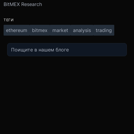
BitMEX Research
ТЕГИ
ethereum
bitmex
market
analysis
trading