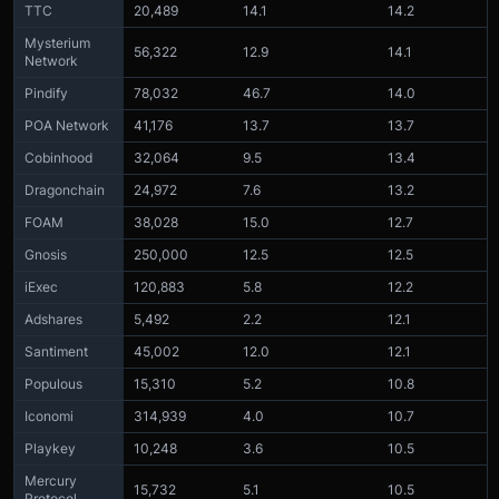
TTC
20,489
14.1
14.2
Mysterium
56,322
12.9
14.1
Network
Pindify
78,032
46.7
14.0
POA Network
41,176
13.7
13.7
Cobinhood
32,064
9.5
13.4
Dragonchain
24,972
7.6
13.2
FOAM
38,028
15.0
12.7
Gnosis
250,000
12.5
12.5
iExec
120,883
5.8
12.2
Adshares
5,492
2.2
12.1
Santiment
45,002
12.0
12.1
Populous
15,310
5.2
10.8
Iconomi
314,939
4.0
10.7
Playkey
10,248
3.6
10.5
Mercury
15,732
5.1
10.5
Protocol