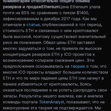
Комментарий относительно общего объема
резервов и продаж
Ethereum
Цена Ethereum упала
почти на 85% по сравнению с пиком $1400,
зафиксированным в декабре 2017 года. Как мы
отмечали в
статье
, опубликованной в тот период,
стоимость ETH и связанных с ним криптовалют
была высокой, поэтому существовал значительный
риск ее понижения. Обвал цены ETH заставил
многих задуматься о том, не привела ли высокая
концентрация резервов ETH у ICO-проектов к
возникновению «спирали снижения цен». Эти
предположения основывались на
теории
о том, что
многие ICO-проекты владеют большим количеством
ETH и что по мере падения цены ETH они начнут в
панике избавляться от криптовалюты, боясь
оказаться последними и не успеть распродать свои
запасы. Результаты нашего анализа, как и анализа
команды портала
TokenAnalyst
, показывают, что на
макроуровне эта теория не подтверждается. Мы