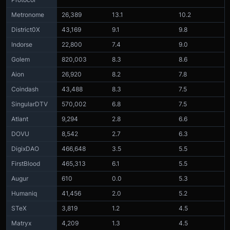
Metronome
26,389
13.1
10.2
District0X
43,169
9.1
9.8
Indorse
22,800
7.4
9.0
Golem
820,003
8.3
8.6
Aion
26,920
8.2
7.8
Coindash
43,488
8.3
7.5
SingularDTV
570,002
6.8
7.5
Atlant
9,294
2.8
6.6
DOVU
8,542
2.7
6.3
DigixDAO
466,648
3.5
5.5
FirstBlood
465,313
6.1
5.5
Augur
610
0.0
5.3
Humaniq
41,456
2.0
5.2
STeX
3,819
1.2
4.5
Matryx
4,209
1.3
4.5