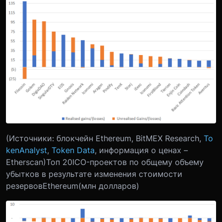
(Источники: блокчейн Ethereum, BitMEX Research,
To
kenAnalyst
,
Token Data
, информация о ценах –
Etherscan)
Топ 20
ICO
-проектов по общему объему
убытков в результате изменения стоимости
резервов
Ethereum
(млн долларов)