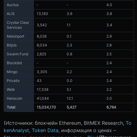
Auctus
-
-
4.0
ALIS
13,183
3.9
3.8
Crystal Clear
3,542
1.1
3.4
Services
Melonport
8,028
0.1
2.9
Bitjob
8,034
2.3
2.8
Swarm Fund
2,825
0.8
2.5
Blockbid
-
-
2.4
Mingo
3,305
2.2
2.4
Privatix
43
0.0
2.4
Wolk
17,338
5.1
2.2
Herocoin
41,044
12.1
2.0
Total
15,034,170
5,427
6,764
(Источники: блокчейн Ethereum, BitMEX Research,
To
kenAnalyst
,
Token Data
, информация о ценах –