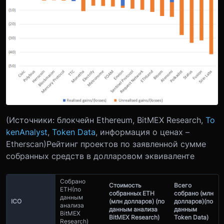
(Источники: блокчейн Ethereum, BitMEX Research,
To
kenAnalyst
,
Token Data
, информация о ценах –
Etherscan)
Рейтинг проектов по заявленной сумме
собранных средств в долларовом эквиваленте
Собрано
Стоимость
Всего
ETH
(по
собранных ETH
собрано (млн
данным
ICO
(млн долларов) (по
долларов)
(по
анализа
данным анализа
данным
BitMEX
BitMEX Research)
Token Data)
Research)