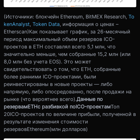
(Источники: блокчейн Ethereum, BitMEX Research,
To
kenAnalyst
,
Token Data
, информация о ценах –
Etherscan)
Как показывает график, за 26-месячный
период максимальный объем резервов ICO-
проектов в ETH составлял всего 5,1 млн, что
значительно меньше, чем собранные 15,2 млн (или
8,0 млн без учета EOS). Это может
свидетельствовать о том, что ETH, собранные
более ранними ICO-проектами, были
реинвестированы в новые проекты — либо
напрямую, либо опосредованно, после продажи на
рынке (что вероятнее всего).
Данные по
резервам
ETH
с разбивкой по
ICO
-проектам
Топ
20
ICO
-проектов по величине прибыли, полученной в
результате изменения стоимости
резервов
Ethereum
(млн долларов)