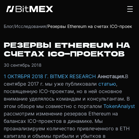
Блог
/
Исследования
/
Резервы Ethereum на счетах ICO-проектов
РЕЗЕРВЫ ETHEREUM НА
СЧЕТАХ ICO-ПРОЕКТОВ
30 сентябрь 2018
1 ОКТЯБРЯ 2018 Г.
BITMEX RESEARCH
Аннотация.
В
сентябре 2017 г. мы уже публиковали
статью
,
посвященную ICO-проектам, но в ней основное
внимание уделялось командам и консультантам. В
этом обзоре мы совместно с порталом
TokenAnalyst
рассмотрим изменение резервов Ethereum на
балансах ICO-проектов в динамике. Мы
проанализируем количество привлеченного в ETH
капитала и объемы прибыли и убытков в