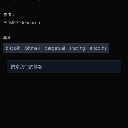
作者：
BitMEX Research
标签
bitcoin
bitmex
perpetual
trading
altcoins