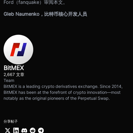
Ford（fanquake）审阅本文。
Gleb Naumenko，比特币核心开发人员
BitMEX
2,667 文章
Team
BitMEX is a leading crypto derivatives exchange. Since 2014,
BitMEX has been at the forefront of crypto innovation—most
notably as the original pioneers of the Perpetual Swap.
分享帖子