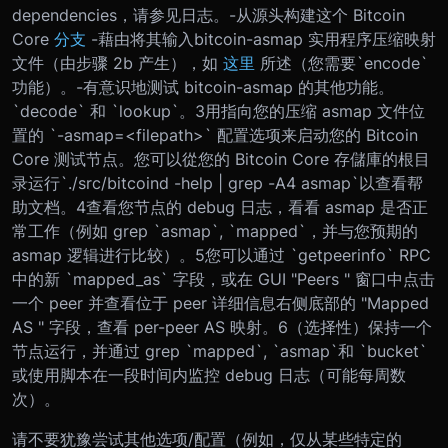
dependencies，请参见日志。
-从源头构建这个 Bitcoin
Core
分支
-藉由将其输入bitcoin-asmap 实用程序压缩映射
文件（由步骤 2b 产生），如
这里
所述（您需要`encode`
功能）。
-有意识地测试 bitcoin-asmap 的其他功能。
`decode` 和 `lookup`。
3
用指向您的压缩 asmap 文件位
置的 `-asmap=<filepath>` 配置选项来启动您的 Bitcoin
Core 测试节点。您可以從您的 Bitcoin Core 存儲庫的根目
录运行`./src/bitcoind -help | grep -A4 asmap`以查看帮
助文档。
4
查看您节点的 debug 日志，看看 asmap 是否正
常工作（例如 grep `asmap`, `mapped`，并与您预期的
asmap 逻辑进行比较）。
5
您可以通过 `getpeerinfo` RPC
中的新 `mapped_as` 字段，或在 GUI "Peers " 窗口中点击
一个 peer 并查看位于 peer 详细信息右侧底部的 "Mapped
AS " 字段，查看 per-peer AS 映射。
6
（选择性）保持一个
节点运行，并通过 grep `mapped`, `asmap`和 `bucket`
或使用脚本在一段时间内监控 debug 日志（可能每周数
次）。
请不要犹豫尝试其他选项/配置（例如，仅从某些特定的