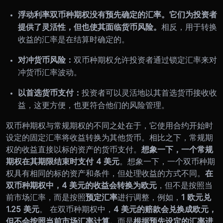
浮动利率双币种期权没有预先确定的汇率。它们为投资者
提供了灵活性，但也使其面临货币风险。
相反，用于转换
收益的汇率是在结算时确定的。
对冲货币风险：
双币种期权允许投资者通过锁定汇率来对
冲货币汇率波动。
以首选货币支付：
投资者可以灵活地以其首选货币接收收
益，这更方便，也更符合他们的风险管理。
双币种期权与常规期权的不同之处在于，它使用合约开始时
设定的固定汇率将收益转换为其他货币。相比之下，常规期
权的收益直接以标的资产的货币支付。
想象一下，一个常规
期权在其期限结束时支付 4 美元
。想象一下，一个双币种期
权具有相同的标的资产和条件，但处理收益的方式不同。
在
双币种期权中，4 美元的收益会转换为欧元
，但不是按照当
前市场汇率，而是按照
预定汇率
进行调整，例如，
1 欧元兑
1.25 美元
。 在双币种期权中，
4 美元的赔款会兑换成欧元，
但不会按照当前市场汇率计算。
而是
根据预先设定的汇率进