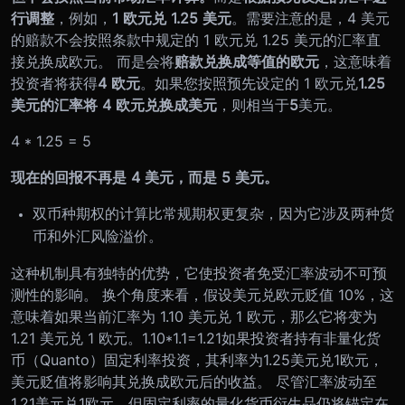
行调整
，例如，
1 欧元兑 1.25 美元
。需要注意的是，4 美元
的赔款不会按照条款中规定的 1 欧元兑 1.25 美元的汇率直
接兑换成欧元。 而是会将
赔款兑换成等值的欧元
，这意味着
投资者将获得
4 欧元
。如果您按照预先设定的 1 欧元兑
1.25
美元的汇率将 4 欧元兑换成美元
，则相当于
5
美元。
4 * 1.25 = 5
现在的回报不再是 4 美元，而是 5 美元。
双币种期权的计算比常规期权更复杂，因为它涉及两种货
币和外汇风险溢价。
这种机制具有独特的优势，它使投资者免受汇率波动不可预
测性的影响。 换个角度来看，假设美元兑欧元贬值 10%，这
意味着如果当前汇率为 1.10 美元兑 1 欧元，那么它将变为
1.21 美元兑 1 欧元。1.10*1.1=1.21如果投资者持有非量化货
币（Quanto）固定利率投资，其利率为1.25美元兑1欧元，
美元贬值将影响其兑换成欧元后的收益。 尽管汇率波动至
1.21美元兑1欧元，但固定利率的量化货币衍生品仍将锚定在