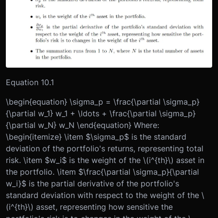
Equation 10.1
\begin{equation} \sigma_p = \frac{\partial \sigma_p}
{\partial w_1} w_1 + \ldots + \frac{\partial \sigma_p}
{\partial w_N} w_N \end{equation} Where:
\begin{itemize} \item $\sigma_p$ is the standard
deviation of the portfolio's returns, representing total
risk. \item $w_i$ is the weight of the \(i^{th}\) asset in
the portfolio. \item $\frac{\partial \sigma_p}{\partial
w_i}$ is the partial derivative of the portfolio's
standard deviation with respect to the weight of the \
(i^{th}\) asset, representing how sensitive the