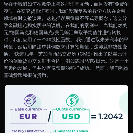
异在于我们如何在数学上与这些汇率互动，而且没有“免费午
餐”。 在研究货币汇率时，我们发现复杂的数学方法在金融
领域有时会被误用。这包括误用詹森不等式等概念，这会导
致金融理论和实践中的误解。在我们的案例中，当我们对美
元/德国马克和德国马克/美元等汇率取平均值并进行转换
时，我们应用了一个非线性函数。 我们通过取未来利率的平
均值，然后用除法求其倒数来计算预期值，这涉及非线性变
换。 快进几年。芝加哥商品交易所 (CME) 推出了以美元计
价的创新货币交叉汇率合约，例如德国马克/日元。这是一个
有趣的发展，但并没有像预期的那样成功。 然而，我们熟悉
基础货币和报价货币。