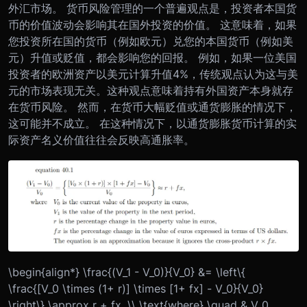
外汇市场。 货币风险管理的一个普遍观点是，投资者本国货
币的价值波动会影响其在国外投资的价值。 这意味着，如果
您投资所在国的货币（例如欧元）兑您的本国货币（例如美
元）升值或贬值，都会影响您的回报。 例如，如果一位美国
投资者的欧洲资产以美元计算升值4%，传统观点认为这与美
元的市场表现无关。这种观点意味着持有外国资产本身就存
在货币风险。 然而，在货币大幅贬值或通货膨胀的情况下，
这可能并不成立。 在这种情况下，以通货膨胀货币计算的实
际资产名义价值往往会反映高通胀率。
\begin{align*} \frac{(V_1 - V_0)}{V_0} &= \left\{
\frac{[V_0 \times (1+ r)] \times [1+ fx] - V_0}{V_0}
\right\} \approx r + fx, \\ \text{where} \quad & V_0