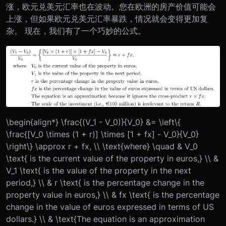
涨，欧元兑美元汇率也在波动。您在欧洲的房产价值可能会
上涨，但如果欧元兑美元汇率暴跌，情况就会变得更加复
杂。 现在，我们有了一个巧妙的公式。
\begin{align*} \frac{(V_1 - V_0)}{V_0} &= \left\{
\frac{[V_0 \times (1 + r)] \times [1 + fx] - V_0}{V_0}
\right\} \approx r + fx, \\ \text{where} \quad & V_0
\text{ is the current value of the property in euros,} \\ &
V_1 \text{ is the value of the property in the next
period,} \\ & r \text{ is the percentage change in the
property value in euros,} \\ & fx \text{ is the percentage
change in the value of euros expressed in terms of US
dollars.} \\ & \text{The equation is an approximation