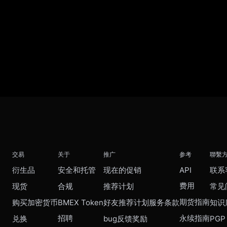
交易
关于
推广
参考
聯繫
衍生品
安全和托管
现在的促销
API
联系
费用
现货
合规
推荐计划
常见
期货指南
购买加密货币
BMEX Token
好友推荐计划服务条款
知识
招聘
永续指南
兑换
bug反馈奖励
PGP