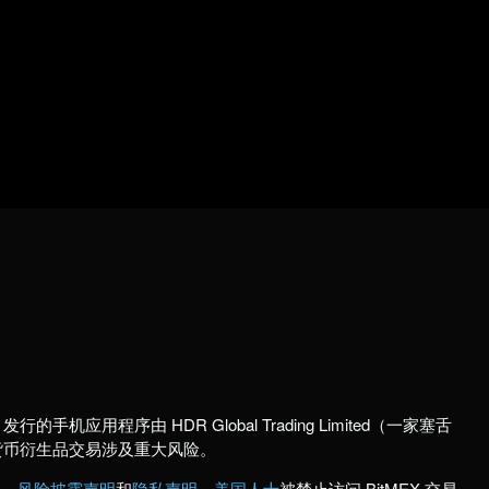
行的手机应用程序由 HDR Global Trading Limited（一家塞舌
货币衍生品交易涉及重大风险。
款
、
风险披露声明
和
隐私声明
。
美国人士
被禁止访问 BitMEX 交易