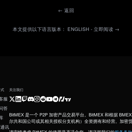
←
返回
本文提供以下语言版本： ENGLISH - 立即阅读 →
方式
关注我们
客服
问答
BitMEX 是一个 P2P 加密产品交易平台。BitMEX 和根据 BMEX 发
库
尔共和国公司或其相关授权分支机构）全资拥有和经营。加密
 通讯
请审慎考虑 BitMEX 的使用是否适合您。请详阅我们的
服务条