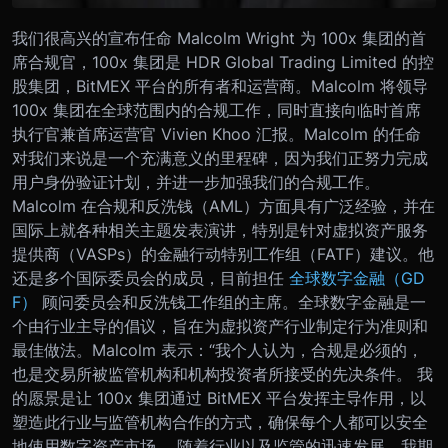
我们很高兴的宣布任命 Malcolm Wright 为 100x 集团的首
席合规官，100x 集团是 HDR Global Trading Limited 的控
股集团，BitMEX 平台的所有者和运营商。
Malcolm 将领导
100x 集团在全球范围内的合规工作，同时直接向临时首席
执行官兼首席运营官 Vivien Khoo 汇报。Malcolm 的任命
对我们来说是一个充满意义的里程碑，因为我们正努力完成
用户身份验证计划，并进一步加强我们的合规工作。
Malcolm 在合规和反洗钱（AML）方面具有广泛经验，并在
国际上就各种相关主题发表演讲，特别是针对虚拟资产服务
提供商（VASPs）的金融行动特别工作组（FATF）建议。他
还是多个国际委员会的成员，目前担任
全球数字金融（GD
F）
顾问委员会和反洗钱工作组的主席。全球数字金融是一
个由行业主导的倡议，旨在为虚拟资产行业制定行为准则和
最佳做法。
Malcolm 表示：“我个人认为，合规是必须的，
也是交易所被监管机构和机构投资者所接受的先决条件。 我
的愿景是让 100x 集团通过 BitMEX 平台发挥主导作用，以
塑造此行业与监管机构合作的方式，确保每个人都可以安全
地使用数字资产市场。 随着行业以及监管的迅速发展，我期