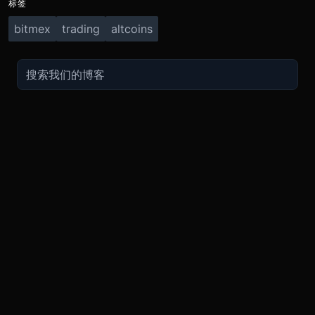
标签
bitmex
trading
altcoins