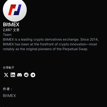
BitMEX
2,667 文章
Team
BitMEX is a leading crypto derivatives exchange. Since 2014,
BitMEX has been at the forefront of crypto innovation—most
notably as the original pioneers of the Perpetual Swap.
分享帖子
作者：
BitMEX