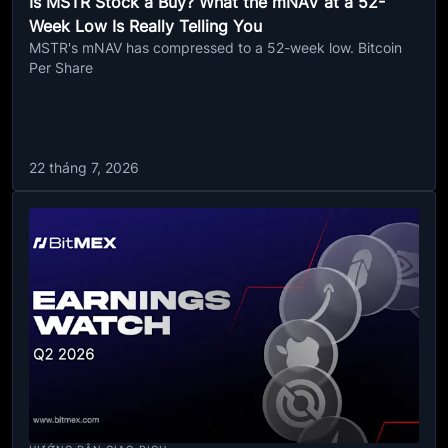
Is MSTR Stock a Buy? What the mNAV at a 52-
Week Low Is Really Telling You
MSTR's mNAV has compressed to a 52-week low. Bitcoin
Per Share
22 tháng 7, 2026