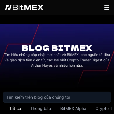
BLOG BITMEX
Tìm hiểu những cập nhật mới nhất về BitMEX, các nguồn tài liệu
về giao dịch tiền điện tử, các bài viết Crypto Trader Digest của
Arthur Hayes và nhiều hơn nữa.
Tất cả
Thông báo
BitMEX Alpha
Crypto Tr