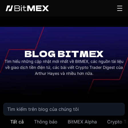
BLOG BITMEX
Tìm hiểu những cập nhật mới nhất về BitMEX, các nguồn tài liệu
về giao dịch tiền điện tử, các bài viết Crypto Trader Digest của
Arthur Hayes và nhiều hơn nữa.
Tất cả
Thông báo
BitMEX Alpha
Crypto Tr