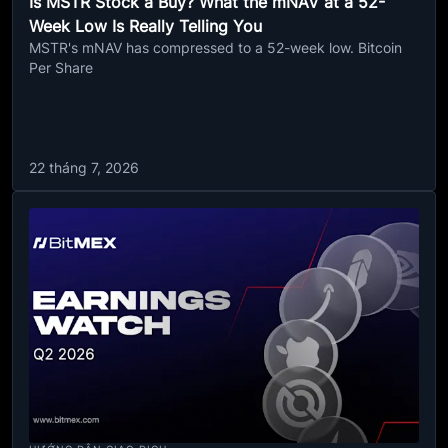
Is MSTR Stock a Buy? What the mNAV at a 52-
Week Low Is Really Telling You
MSTR's mNAV has compressed to a 52-week low. Bitcoin
Per Share
22 tháng 7, 2026