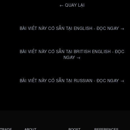
←
QUAY LẠI
BÀI VIẾT NÀY CÓ SẴN TẠI ENGLISH - ĐỌC NGAY →
BÀI VIẾT NÀY CÓ SẴN TẠI BRITISH ENGLISH - ĐỌC
NGAY →
BÀI VIẾT NÀY CÓ SẴN TẠI RUSSIAN - ĐỌC NGAY →
TRADE
ABOUT
BOOST
REFERENCES