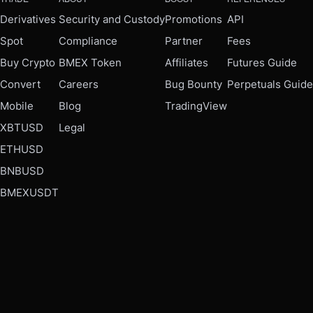
Derivatives
Security and Custody
Promotions
API
Spot
Compliance
Partner
Fees
Buy Crypto
BMEX Token
Affiliates
Futures Guide
Convert
Careers
Bug Bounty
Perpetuals Guide
Mobile
Blog
TradingView
XBTUSD
Legal
ETHUSD
BNBUSD
BMEXUSDT