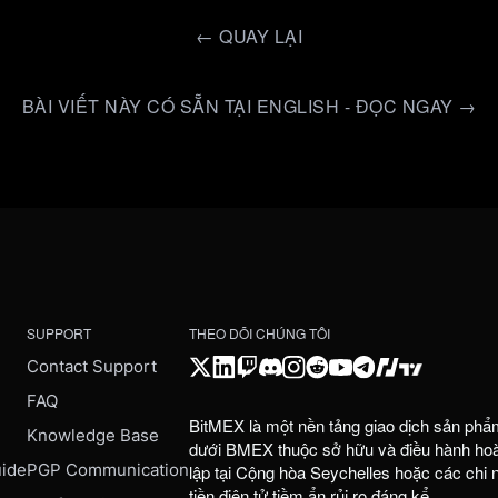
←
QUAY LẠI
BÀI VIẾT NÀY CÓ SẴN TẠI ENGLISH - ĐỌC NGAY →
SUPPORT
THEO DÕI CHÚNG TÔI
Contact Support
FAQ
BitMEX là một nền tảng giao dịch sản phẩ
e
Knowledge Base
dưới BMEX thuộc sở hữu và điều hành hoàn
uide
PGP Communication
lập tại Cộng hòa Seychelles hoặc các chi
tiền điện tử tiềm ẩn rủi ro đáng kể.