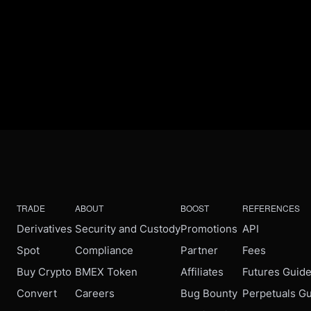
TRADE
ABOUT
BOOST
REFERENCES
Derivatives
Security and Custody
Promotions
API
Spot
Compliance
Partner
Fees
Buy Crypto
BMEX Token
Affiliates
Futures Guid
Convert
Careers
Bug Bounty
Perpetuals G