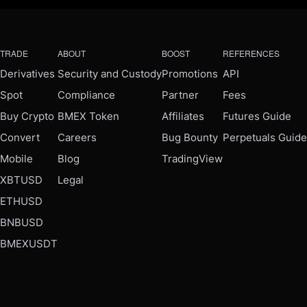
TRADE
ABOUT
BOOST
REFERENCES
Derivatives
Security and Custody
Promotions
API
Spot
Compliance
Partner
Fees
Buy Crypto
BMEX Token
Affiliates
Futures Guide
Convert
Careers
Bug Bounty
Perpetuals Guide
Mobile
Blog
TradingView
XBTUSD
Legal
ETHUSD
BNBUSD
BMEXUSDT