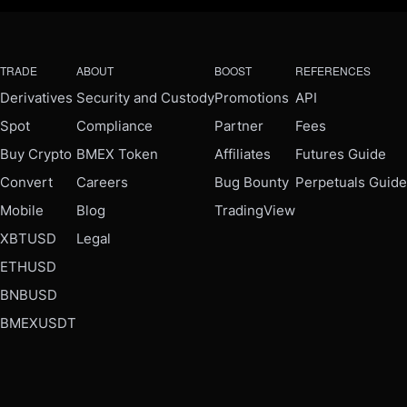
TRADE
ABOUT
BOOST
REFERENCES
Derivatives
Security and Custody
Promotions
API
Spot
Compliance
Partner
Fees
Buy Crypto
BMEX Token
Affiliates
Futures Guide
Convert
Careers
Bug Bounty
Perpetuals Guide
Mobile
Blog
TradingView
XBTUSD
Legal
ETHUSD
BNBUSD
BMEXUSDT