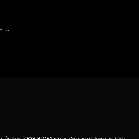
AY →
m tiền điện tử P2P. BitMEX và các ứng dụng di động phát hành