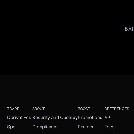
BÀI
TRADE
ABOUT
BOOST
REFERENCES
Derivatives
Security and Custody
Promotions
API
Spot
Compliance
Partner
Fees