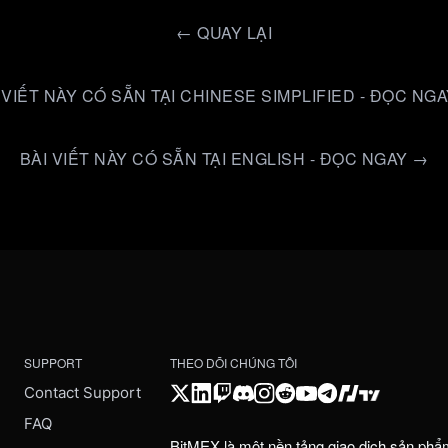
←
QUAY LẠI
 VIẾT NÀY CÓ SẴN TẠI CHINESE SIMPLIFIED - ĐỌC NG
BÀI VIẾT NÀY CÓ SẴN TẠI ENGLISH - ĐỌC NGAY →
SUPPORT
THEO DÕI CHÚNG TÔI
Contact Support
FAQ
BitMEX là một nền tảng giao dịch sản phẩ