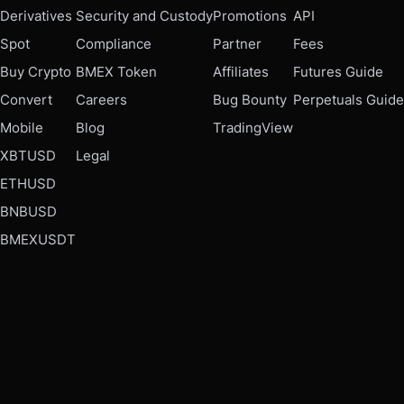
Derivatives
Security and Custody
Promotions
API
Spot
Compliance
Partner
Fees
Buy Crypto
BMEX Token
Affiliates
Futures Guide
Convert
Careers
Bug Bounty
Perpetuals Guide
Mobile
Blog
TradingView
XBTUSD
Legal
ETHUSD
BNBUSD
BMEXUSDT